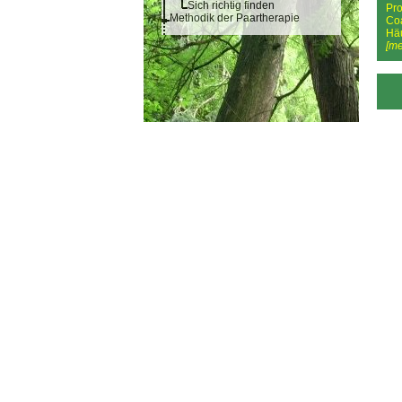
Sich richtig finden
Pro
Methodik der Paartherapie
Co
Hä
[me