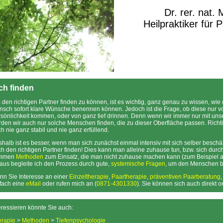
Dr. rer. nat.
Heilpraktiker für 
ch finden
den richtigen Partner finden zu können, ist es wichtig, ganz genau zu wissen, wie de
sch sofort klare Wünsche benennen können. Jedoch ist die Frage, ob diese nur v
sönlichkeit kommen, oder von ganz tief drinnen. Denn wenn wir immer nur mit un
den wir auch nur solche Menschen finden, die zu dieser Oberfläche passen. Richti
h nie ganz stabil und nie ganz erfüllend.
halb ist es besser, wenn man sich zunächst einmal intensiv mit sich selber beschä
h den richtigen Partner finden! Dies kann man alleine zuhause tun, bzw. sich durc
mmen
Methoden
zum Einsatz, die man nicht zuhause machen kann (zum Beispiel 
aus begleite ich den Prozess durch gute,
systemische Fragen
, um den Menschen be
n Sie Interesse an einer
Einzeltherapie
,
Paartherapie
,
präventiven Paarberatung
fach eine
eMail
oder rufen mich an (
0871-4301330
). Sie können sich auch direkt 
eressieren könnte Sie auch:
erapie
>
Methoden
>
Tiefenpsychologie