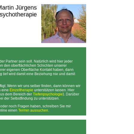
 Martin Jürgens
Psychotherapie
r Partner sein soll. Natürlich wird hier jeder
on den oberflächlichen Schichten unserer
serer eigenen Oberfläche Kontakt haben, dann
g tief wird damit eine Beziehung nie und damit
ftigt. Wenn wir uns selber finden, dann können wir
h eine
Einzeltherapie
unterstützen lassen. Hier
aus dem Bereich der
Tiefenpsychologie
). Darüber
i der Selbstfindung zu unterstützen.
, oder noch Fragen haben, schreiben Sie mir
online einen
Termin aussuchen
.