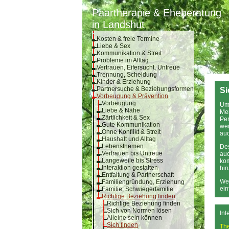
Paartherapie & Eheberatung
in Landshut
Kosten & freie Termine
Liebe & Sex
Kommunikation & Streit
Probleme im Alltag
Vertrauen, Eifersucht, Untreue
Trennung, Scheidung
Kinder & Erziehung
Partnersuche & Beziehungsformen
Si
Vorbeugung & Prävention
Vorbeugung
Um 
Liebe & Nähe
Men
Zärtlichkeit & Sex
Per
Gute Kommunikation
wer
Ohne Konflikt & Streit
auc
Haushalt und Alltag
Lebensthemen
Des
Vertrauen bis Untreue
auc
Langeweile bis Stress
ko
Interaktion gestalten
hin
Entfaltung & Partnerschaft
Wen
Familiengründung, Erziehung
ein
Familie, Schwiegerfamilie
Richtige Beziehung finden
Richtige Beziehung finden
Sich von Normen lösen
Int
Alleine sein können
Sich finden
Th