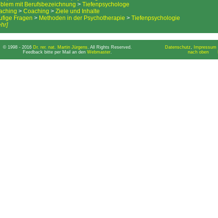
blem mit Berufsbezeichnung
>
Tiefenpsychologe
aching
>
Coaching
>
Ziele und Inhalte
ufige Fragen
>
Methoden in der Psychotherapie
>
Tiefenpsychologie
hr]
© 1998 - 2016
Dr. rer. nat. Martin Jürgens
. All Rights Reserved.
Datenschutz
,
Impressum 
Feedback bitte per Mail an den
Webmaster
.
nach oben