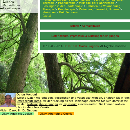
finden
Therapie
>
Paartherapie
>
Methodik der Paartherapie
>
Methodik der
Lösungen in der Paartherapie
>
Rahmen für Veränderung
Paartherapie
Therapie
>
Paartherapie
>
Vertrauen, Eifersucht, Untreue
>
Vertrauen
>
Kein Vertrauen
[mehr]
Suche
•
Kontaktdaten
Datenschutz
,
Impressum & Nutzungsbedingungen
© 1998 - 2016
Dr. rer. nat. Martin Jürgens
. All Rights Reserved.
Guten Morgen!
Welche Daten wie erhoben, gespeichert und verarbeitet werden, erfahren Sie in den
Datenschutz-Infos
. Mit der Nutzung dieser Homepage erklären Sie sich damit sowie
mit den
Nutzungsbedingungen
im
Impressum
einverstanden. Sie können wählen,
ob mit oder ohne Cookie.
Vielen Dank, Ihr Dr. Jürgens
Okay! Auch mit Cookie
Okay! Aber ohne Cookie