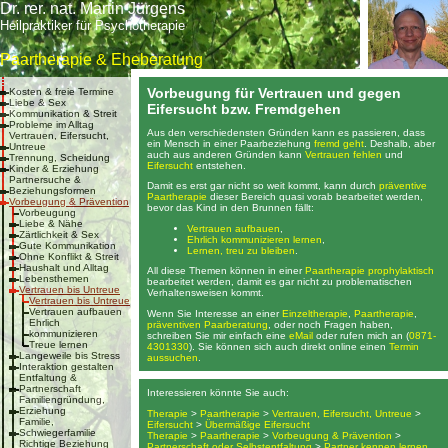
Dr. rer. nat. Martin Jürgens
Heilpraktiker für Psychotherapie
Paartherapie & Eheberatung
Vorbeugung für Vertrauen und gegen
Kosten & freie Termine
Liebe & Sex
Eifersucht bzw. Fremdgehen
Kommunikation & Streit
Probleme im Alltag
Aus den verschiedensten Gründen kann es passieren, dass
Vertrauen, Eifersucht,
ein Mensch in einer Paarbeziehung
fremd geht
. Deshalb, aber
Untreue
auch aus anderen Gründen kann
Vertrauen fehlen
und
Trennung, Scheidung
Eifersucht
entstehen.
Kinder & Erziehung
Partnersuche &
Damit es erst gar nicht so weit kommt, kann durch
präventive
Beziehungsformen
Paartherapie
dieser Bereich quasi vorab bearbeitet werden,
Vorbeugung & Prävention
bevor das Kind in den Brunnen fällt:
Vorbeugung
Liebe & Nähe
Vertrauen aufbauen
,
Zärtlichkeit & Sex
Ehrlich kommunizieren lernen
,
Gute Kommunikation
Lernen, treu zu bleiben
.
Ohne Konflikt & Streit
Haushalt und Alltag
All diese Themen können in einer
Paartherapie prophylaktisch
Lebensthemen
bearbeitet werden, damit es gar nicht zu problematischen
Vertrauen bis Untreue
Verhaltensweisen kommt.
Vertrauen bis Untreue
Vertrauen aufbauen
Wenn Sie Interesse an einer
Einzeltherapie
,
Paartherapie
,
Ehrlich
präventiven Paarberatung
, oder noch Fragen haben,
kommunizieren
schreiben Sie mir einfach eine
eMail
oder rufen mich an (
0871-
Treue lernen
4301330
). Sie können sich auch direkt online einen
Termin
Langeweile bis Stress
aussuchen
.
Interaktion gestalten
Entfaltung &
Partnerschaft
Interessieren könnte Sie auch:
Familiengründung,
Erziehung
Therapie
>
Paartherapie
>
Vertrauen, Eifersucht, Untreue
>
Familie,
Eifersucht
>
Übermäßige Eifersucht
Schwiegerfamilie
Therapie
>
Paartherapie
>
Vorbeugung & Prävention
>
Richtige Beziehung
Partnerschaft oder Selbstentfaltung
>
Partner kennen lernen