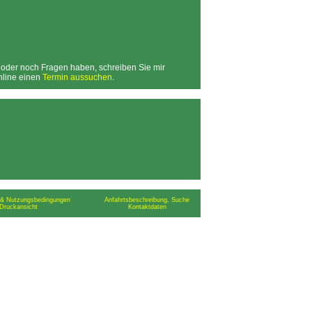
, oder noch Fragen haben, schreiben Sie mir
online einen
Termin aussuchen
.
& Nutzungsbedingungen
Anfahrtsbeschreibung
,
Suche
Druckansicht
Kontaktdaten