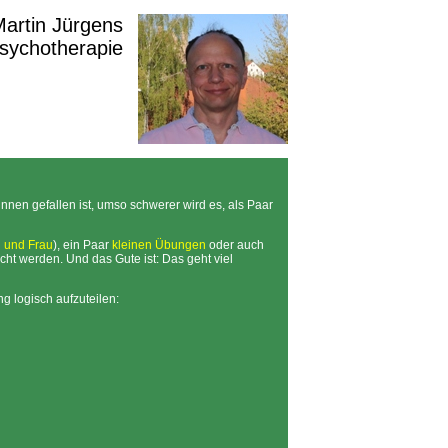
 Martin Jürgens
Psychotherapie
nnen gefallen ist, umso schwerer wird es, als Paar
 und Frau
), ein Paar
kleinen Übungen
oder auch
icht werden. Und das Gute ist: Das geht viel
g logisch aufzuteilen: