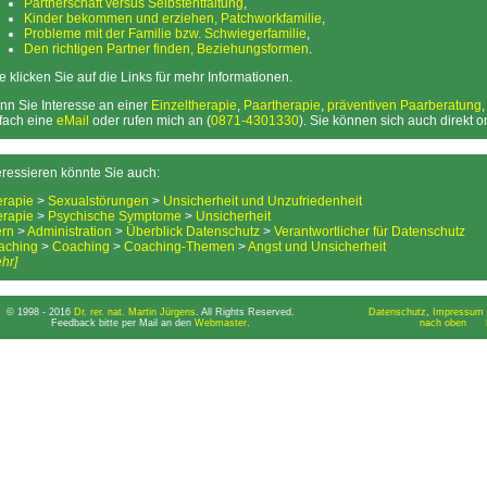
Partnerschaft versus Selbstentfaltung
,
Kinder bekommen und erziehen, Patchworkfamilie
,
Probleme mit der Familie bzw. Schwiegerfamilie
,
Den richtigen Partner finden, Beziehungsformen
.
te klicken Sie auf die Links für mehr Informationen.
n Sie Interesse an einer
Einzeltherapie
,
Paartherapie
,
präventiven Paarberatung
fach eine
eMail
oder rufen mich an (
0871-4301330
). Sie können sich auch direkt 
eressieren könnte Sie auch:
erapie
>
Sexualstörungen
>
Unsicherheit und Unzufriedenheit
erapie
>
Psychische Symptome
>
Unsicherheit
ern
>
Administration
>
Überblick Datenschutz
>
Verantwortlicher für Datenschutz
aching
>
Coaching
>
Coaching-Themen
>
Angst und Unsicherheit
hr]
© 1998 - 2016
Dr. rer. nat. Martin Jürgens
. All Rights Reserved.
Datenschutz
,
Impressum 
Feedback bitte per Mail an den
Webmaster
.
nach oben