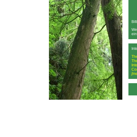
Bit
Wen
ein
Int
Th
Th
Int
Co
[me