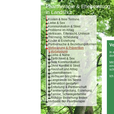
Paartherapie & Eheberatung
in Landshut
Kosten & freie Termine
Liebe & Sex
Kommunikation & Streit
Probleme im Alltag
Vertrauen, Eifersucht, Untreue
Trennung, Scheidung
Kinder & Erziehung
Partnersuche & Beziehungsformen
Vo
Vorbeugung & Prävention
Vorbeugung
In 
Liebe & Nähe
dor
Zärtlichkeit & Sex
Gute Kommunikation
Mit
Ohne Konflikt & Streit
ei
Haushalt und Alltag
sch
Lebensthemen
Ich
Vertrauen bis Untreue
Langeweile bis Stress
Interaktion gestalten
Entfaltung & Partnerschaft
Familiengründung, Erziehung
Familie, Schwiegerfamilie
Richtige Beziehung finden
Methodik der Paartherapie