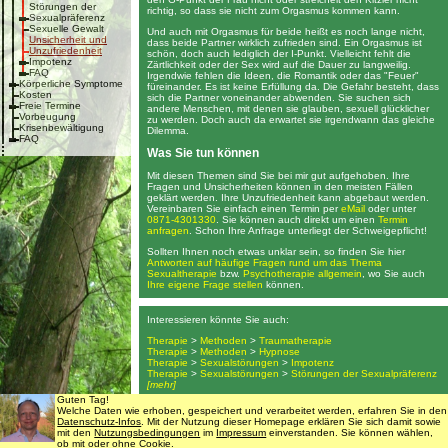
Störungen der
richtig, so dass sie nicht zum Orgasmus kommen kann.
Sexualpräferenz
Sexuelle Gewalt
Und auch mit Orgasmus für beide heißt es noch lange nicht,
Unsicherheit und
dass beide Partner wirklich zufrieden sind. Ein Orgasmus ist
Unzufriedenheit
schön, doch auch lediglich der I-Punkt. Vielleicht fehlt die
Impotenz
Zärtlichkeit oder der Sex wird auf die Dauer zu langweilig.
FAQ
Irgendwie fehlen die Ideen, die Romantik oder das "Feuer"
Körperliche Symptome
füreinander. Es ist keine Erfüllung da. Die Gefahr besteht, dass
Kosten
sich die Partner voneinander abwenden. Sie suchen sich
Freie Termine
andere Menschen, mit denen sie glauben, sexuell glücklicher
Vorbeugung
zu werden. Doch auch da erwartet sie irgendwann das gleiche
Krisenbewältigung
Dilemma.
FAQ
Was Sie tun können
Mit diesen Themen sind Sie bei mir gut aufgehoben. Ihre
Fragen und Unsicherheiten können in den meisten Fällen
geklärt werden. Ihre Unzufriedenheit kann abgebaut werden.
Vereinbaren Sie einfach einen Termin per
eMail
oder unter
0871-4301330
. Sie können auch direkt um einen
Termin
anfragen
. Schon Ihre Anfrage unterliegt der Schweigepflicht!
Sollten Ihnen noch etwas unklar sein, so finden Sie hier
Antworten auf häufige Fragen rund um das Thema
Sexualtherapie
bzw.
Psychotherapie allgemein
, wo Sie auch
Ihre eigene Frage stellen
können.
Interessieren könnte Sie auch:
Therapie
>
Methoden
>
Traumatherapie
Therapie
>
Methoden
>
Hypnose
Therapie
>
Sexualstörungen
>
Impotenz
Therapie
>
Sexualstörungen
>
Störungen der Sexualpräferenz
[mehr]
Guten Tag!
Welche Daten wie erhoben, gespeichert und verarbeitet werden, erfahren Sie in den
Suche
•
Kontaktdaten
Datenschutz-Infos
. Mit der Nutzung dieser Homepage erklären Sie sich damit sowie
mit den
Nutzungsbedingungen
im
Impressum
einverstanden. Sie können wählen,
ob mit oder ohne Cookie.