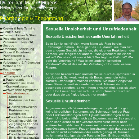
Dr. rer. nat. Martin Jürgens
Heilpraktiker für Psychotherapie
Paartherapie & Eheberatung
Sexuelle Unsicherheit und Unzufriedenheit
Kosten & freie Termine
Liebe & Sex
Kommunikation & Streit
Sexuelle Unsicherheit, sexuelle Unerfahrenheit
Probleme im Alltag
Vertrauen, Eifersucht,
Beim Sex ist es hilfreich, wenn Mann wie Frau bereits
Untreue
Erfahrungen haben. Dabei geht es u.a. darum, wie man sich
Trennung, Scheidung
dem anderen Geschlecht nähert, die eigenen Reaktionen des
Kinder & Erziehung
Körpers. Wie reagiert der andere? Was geschieht mit einem
Partnersuche &
selber? Wie streichelt man richtig? Wo liegt der G-Punkt? Wie
Beziehungsformen
geht die Vereinigung? Was ist mit anderen sexuellen
Vorbeugung & Prävention
Praktiken? Wie ist das mit der Verhütung? Und viele weitere
Methodik der
Fragen.
Paartherapie
Therapie
Antworten bekommt man normalerweise durch Ausprobieren in
Therapie-Überblick
der Jugend. Schwierig wird es für Erwachsene, die keine
Paartherapie
solchen Erfahrungen machen konnten. Sie haben Angst vor
Methoden im Detail
einer Blamage, weil sie unerfahren sind. Männer sind da
Krankenkassen
besonders betroffen, da von Ihnen erwartet wird, dass sie aktiv
Psychische Symptome
sind. Und Frauen können sich u.a. vor Schmerzen fürchten
Sexualstörungen
oder dass sie als frigide bezeichnet werden.
Überblick
Probleme der Frau
Sexuelle Unzufriedenheit
bei
Geschlechtsverkehr
Angenommen, alle Voraussetzungen sind optimal: Es gibt
Probleme des
keine körperlichen Störungen, wie Schmerzen bei der Frau
Mannes bei
oder Erektionsstörungen bzw. Ejakulationsstörungen beim
Geschlechtsverkehr
Mann. Und beide fühlen sich als Experten, was es Sex angeht.
Orgasmusprobleme
Dann kann dennoch der Geschlechtsverkehr immer noch
Zu geringes / hohes
enttäuschend ablaufen. Es kann sein, dass er oder sie nicht
Sexuelles Verlangen
zum Orgasmus kommt. Frauen beschweren sich darüber, dass
Problem mit
der Mann nicht einfühlsam oder zärtlich genug ist, Männer
Geschlechtsidentität
wollen meist häufiger als die Partnerin Sex. Er findet vielleicht
Bi- & Homosexualität
den G-Punkt der Frau nicht oder streichelt den Kitzler nicht