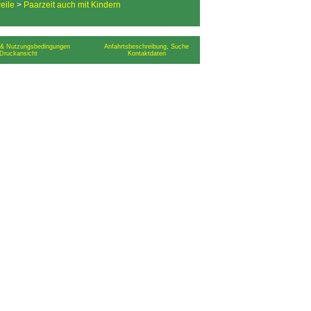
eile
>
Paarzeit auch mit Kindern
& Nutzungsbedingungen
Anfahrtsbeschreibung
,
Suche
Druckansicht
Kontaktdaten