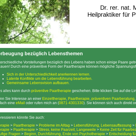
Dr. rer. nat.
Heilpraktiker für 
rbeugung bezüglich Lebensthemen
erschiedliche Vorstellungen bezüglich des Lebens haben schon einige Paare getre
auen! Durch eine präventive Form der Paartherapie können mögliche Spannungsfe
Sich in der Unterschiedlichkeit anerkennen lernen.
Latente Konflikte um die Lebensführung bearbeiten.
Gemeinsame Lebensvision aufbauen.
s alles kann durch
präventive Paartherapie
geschehen. Bitte klicken Sie auf die Lin
n Sie Interesse an einer
Einzeltherapie
,
Paartherapie
,
präventiven Paarberatung
fach eine
eMail
oder rufen mich an (
0871-4301330
). Sie können sich auch direkt 
eressieren könnte Sie auch:
erapie
>
Paartherapie
>
Probleme im Alltag
>
Lebensführung, Lebensauffassung
>
erapie
>
Paartherapie
>
Stress, keine Paarzeit, Langeweile
>
Keine Zeit für Paarb
ufige Fragen
>
Beginn, Durchführung, Ende von Psychotherapie
>
Entscheidung fü