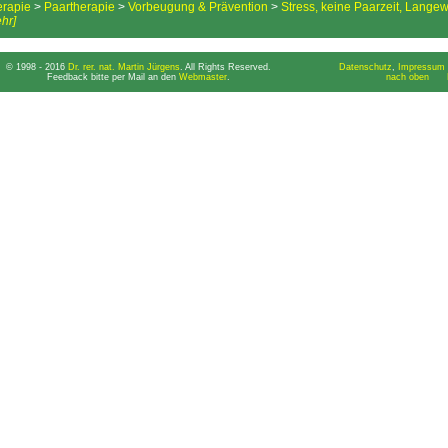
erapie
>
Paartherapie
>
Vorbeugung & Prävention
>
Stress, keine Paarzeit, Langew
hr]
© 1998 - 2016
Dr. rer. nat. Martin Jürgens
. All Rights Reserved.
Datenschutz
,
Impressum 
Feedback bitte per Mail an den
Webmaster
.
nach oben