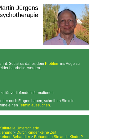
 Martin Jürgens
Psychotherapie
nnt. Gut ist es daher, dem
Problem
ins Auge zu
lder bearbeitet werden:
ks für vertiefende Informationen.
, oder noch Fragen haben, schreiben Sie mir
online einen
Termin aussuchen
.
Kulturelle Unterschiede
eziehung
>
Durch Kinder keine Zeit
r einen Behandler
>
Behandeln Sie auch Kinder?