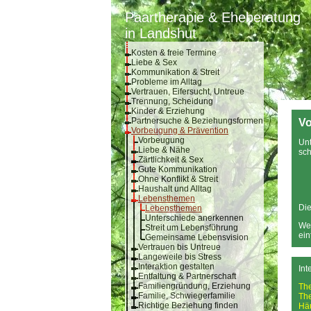
Paartherapie & Eheberatung
in Landshut
Kosten & freie Termine
Liebe & Sex
Kommunikation & Streit
Probleme im Alltag
Vertrauen, Eifersucht, Untreue
Trennung, Scheidung
Kinder & Erziehung
Partnersuche & Beziehungsformen
Vo
Vorbeugung & Prävention
Vorbeugung
Unt
Liebe & Nähe
sch
Zärtlichkeit & Sex
Gute Kommunikation
Ohne Konflikt & Streit
Haushalt und Alltag
Lebensthemen
Die
Lebensthemen
Unterschiede anerkennen
Wen
Streit um Lebensführung
ein
Gemeinsame Lebensvision
Vertrauen bis Untreue
Langeweile bis Stress
Interaktion gestalten
Int
Entfaltung & Partnerschaft
Familiengründung, Erziehung
Th
Familie, Schwiegerfamilie
Th
Richtige Beziehung finden
Hä