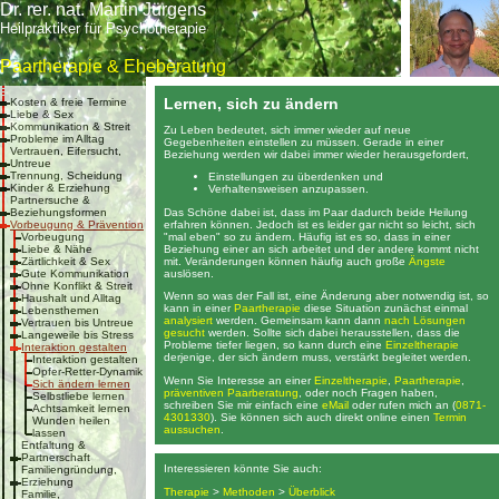
Dr. rer. nat. Martin Jürgens
Heilpraktiker für Psychotherapie
Paartherapie & Eheberatung
Lernen, sich zu ändern
Kosten & freie Termine
Liebe & Sex
Kommunikation & Streit
Zu Leben bedeutet, sich immer wieder auf neue
Probleme im Alltag
Gegebenheiten einstellen zu müssen. Gerade in einer
Vertrauen, Eifersucht,
Beziehung werden wir dabei immer wieder herausgefordert,
Untreue
Trennung, Scheidung
Einstellungen zu überdenken und
Kinder & Erziehung
Verhaltensweisen anzupassen.
Partnersuche &
Das Schöne dabei ist, dass im Paar dadurch beide Heilung
Beziehungsformen
erfahren können. Jedoch ist es leider gar nicht so leicht, sich
Vorbeugung & Prävention
"mal eben" so zu ändern. Häufig ist es so, dass in einer
Vorbeugung
Beziehung einer an sich arbeitet und der andere kommt nicht
Liebe & Nähe
mit. Veränderungen können häufig auch große
Ängste
Zärtlichkeit & Sex
auslösen.
Gute Kommunikation
Ohne Konflikt & Streit
Wenn so was der Fall ist, eine Änderung aber notwendig ist, so
Haushalt und Alltag
kann in einer
Paartherapie
diese Situation zunächst einmal
Lebensthemen
analysiert
werden. Gemeinsam kann dann
nach Lösungen
Vertrauen bis Untreue
gesucht
werden. Sollte sich dabei herausstellen, dass die
Langeweile bis Stress
Probleme tiefer liegen, so kann durch eine
Einzeltherapie
Interaktion gestalten
derjenige, der sich ändern muss, verstärkt begleitet werden.
Interaktion gestalten
Opfer-Retter-Dynamik
Wenn Sie Interesse an einer
Einzeltherapie
,
Paartherapie
,
Sich ändern lernen
präventiven Paarberatung
, oder noch Fragen haben,
Selbstliebe lernen
schreiben Sie mir einfach eine
eMail
oder rufen mich an (
0871-
Achtsamkeit lernen
4301330
). Sie können sich auch direkt online einen
Termin
Wunden heilen
aussuchen
.
lassen
Entfaltung &
Partnerschaft
Interessieren könnte Sie auch:
Familiengründung,
Erziehung
Therapie
>
Methoden
>
Überblick
Familie,