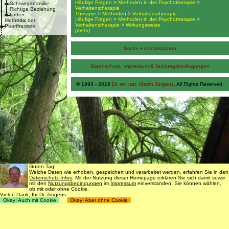
Häufige Fragen
>
Methoden in der Psychotherapie
>
Schwiegerfamilie
Verhaltenstherapie
Richtige Beziehung
Therapie
>
Methoden
>
Verhaltenstherapie
finden
Häufige Fragen
>
Methoden in der Psychotherapie
>
Methodik der
Verhaltenstherapie
>
Wirkungsweise
Paartherapie
[mehr]
Suche
•
Kontaktdaten
Datenschutz
,
Impressum & Nutzungsbedingungen
© 1998 - 2016
Dr. rer. nat. Martin Jürgens
. All Rights Reserved.
Guten Tag!
Welche Daten wie erhoben, gespeichert und verarbeitet werden, erfahren Sie in den
Datenschutz-Infos
. Mit der Nutzung dieser Homepage erklären Sie sich damit sowie
mit den
Nutzungsbedingungen
im
Impressum
einverstanden. Sie können wählen,
ob mit oder ohne Cookie.
Vielen Dank, Ihr Dr. Jürgens
Okay! Auch mit Cookie
Okay! Aber ohne Cookie