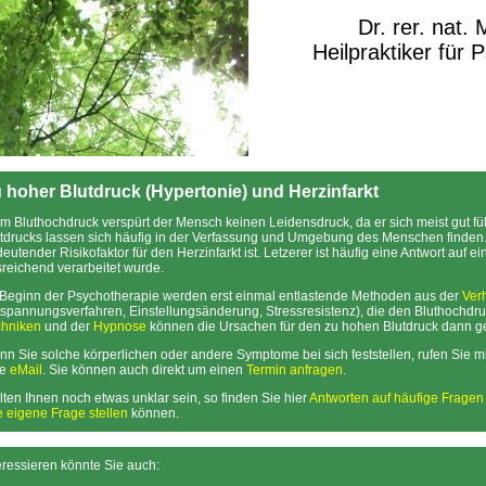
Dr. rer. nat.
Heilpraktiker für 
 hoher Blutdruck (Hypertonie) und Herzinfarkt
m Bluthochdruck verspürt der Mensch keinen Leidensdruck, da er sich meist gut fü
tdrucks lassen sich häufig in der Verfassung und Umgebung des Menschen finden. 
eutender Risikofaktor für den Herzinfarkt ist. Letzerer ist häufig eine Antwort auf e
reichend verarbeitet wurde.
Beginn der Psychotherapie werden erst einmal entlastende Methoden aus der
Ver
spannungsverfahren, Einstellungsänderung, Stressresistenz), die den Bluthochdru
chniken
und der
Hypnose
können die Ursachen für den zu hohen Blutdruck dann g
n Sie solche körperlichen oder andere Symptome bei sich feststellen, rufen Sie mi
ne
eMail
. Sie können auch direkt um einen
Termin anfragen
.
lten Ihnen noch etwas unklar sein, so finden Sie hier
Antworten auf häufige Frage
e eigene Frage stellen
können.
eressieren könnte Sie auch: