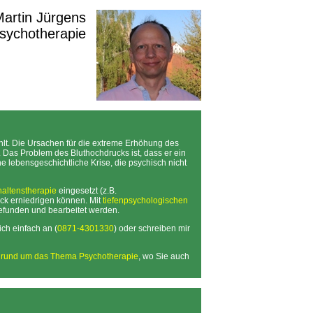
 Martin Jürgens
Psychotherapie
hlt. Die Ursachen für die extreme Erhöhung des
Das Problem des Bluthochdrucks ist, dass er ein
ine lebensgeschichtliche Krise, die psychisch nicht
haltenstherapie
eingesetzt (z.B.
ck erniedrigen können. Mit
tiefenpsychologischen
efunden und bearbeitet werden.
ch einfach an (
0871-4301330
) oder schreiben mir
n rund um das Thema Psychotherapie
, wo Sie auch