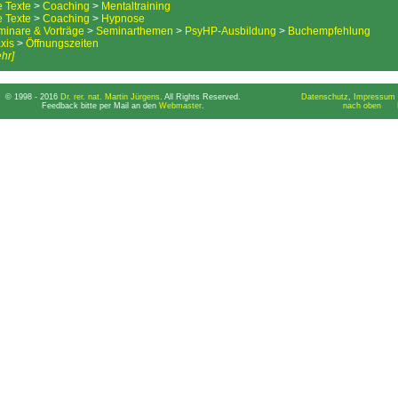
e Texte
>
Coaching
>
Mentaltraining
e Texte
>
Coaching
>
Hypnose
inare & Vorträge
>
Seminarthemen
>
PsyHP-Ausbildung
>
Buchempfehlung
xis
>
Öffnungszeiten
hr]
© 1998 - 2016
Dr. rer. nat. Martin Jürgens
. All Rights Reserved.
Datenschutz
,
Impressum 
Feedback bitte per Mail an den
Webmaster
.
nach oben