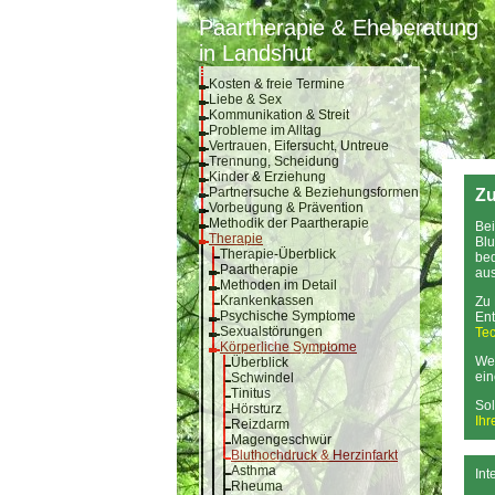
Paartherapie & Eheberatung
in Landshut
Kosten & freie Termine
Liebe & Sex
Kommunikation & Streit
Probleme im Alltag
Vertrauen, Eifersucht, Untreue
Trennung, Scheidung
Kinder & Erziehung
Partnersuche & Beziehungsformen
Zu
Vorbeugung & Prävention
Methodik der Paartherapie
Bei
Therapie
Blu
Therapie-Überblick
bed
Paartherapie
aus
Methoden im Detail
Krankenkassen
Zu 
Psychische Symptome
Ent
Sexualstörungen
Te
Körperliche Symptome
Wen
Überblick
ei
Schwindel
Tinitus
Sol
Hörsturz
Ihr
Reizdarm
Magengeschwür
Bluthochdruck & Herzinfarkt
Asthma
Int
Rheuma