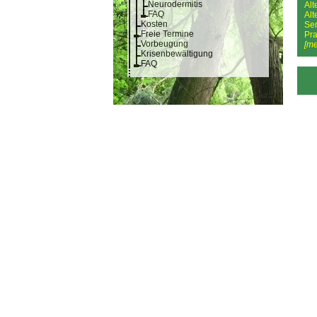
Neurodermitis
Alt
FAQ
Alt
Kosten
Sem
Freie Termine
Pra
Vorbeugung
[me
Krisenbewältigung
FAQ