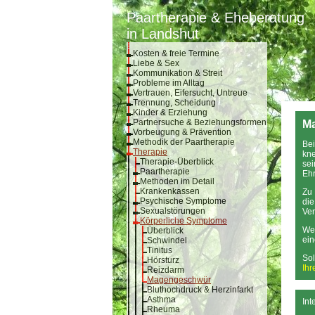
Paartherapie & Eheberatung
in Landshut
Kosten & freie Termine
Liebe & Sex
Kommunikation & Streit
Probleme im Alltag
Vertrauen, Eifersucht, Untreue
Trennung, Scheidung
Kinder & Erziehung
Partnersuche & Beziehungsformen
M
Vorbeugung & Prävention
Methodik der Paartherapie
Bei
Therapie
kne
Therapie-Überblick
sei
Paartherapie
Ehr
Methoden im Detail
Krankenkassen
Zu 
Psychische Symptome
die
Sexualstörungen
Ver
Körperliche Symptome
Wen
Überblick
ei
Schwindel
Tinitus
Sol
Hörsturz
Ihr
Reizdarm
Magengeschwür
Bluthochdruck & Herzinfarkt
Asthma
Int
Rheuma