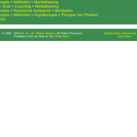
erapie
>
Methoden
>
Mentaltraining
e Texte
>
Coaching
>
Mentaltraining
erapie
>
Psychische Symptome
>
Blockaden
erapie
>
Methoden
>
Angsttherapie
>
Therapie von Phobien
hr]
© 1998 - 2016
Dr. rer. nat. Martin Jürgens
. All Rights Reserved.
Datenschutz
,
Impressum 
Feedback bitte per Mail an den
Webmaster
.
nach oben