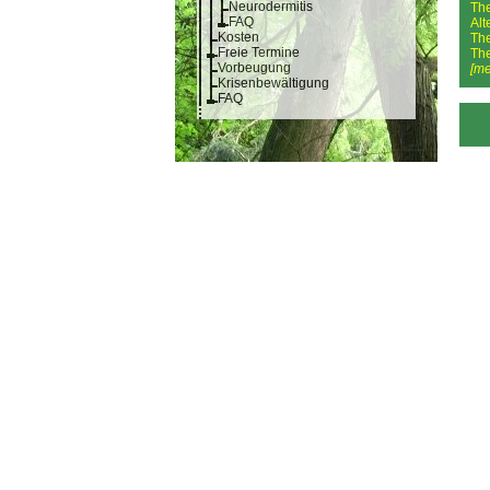
Neurodermitis
Th
FAQ
Alt
Kosten
Th
Freie Termine
Th
Vorbeugung
[me
Krisenbewältigung
FAQ