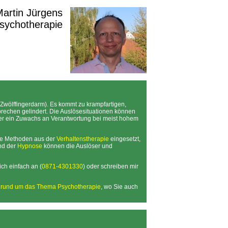
 Martin Jürgens
Psychotherapie
wölffingerdarm). Es kommt zu krampfartigen,
rechen gelindert. Die Auslösesituationen können
der ein Zuwachs an Verantwortung bei meist hohem
de Methoden aus der
Verhaltenstherapie
eingesetzt,
d der
Hypnose
können die Auslöser und
ch einfach an (
0871-4301330
) oder schreiben mir
n rund um das Thema Psychotherapie
, wo Sie auch