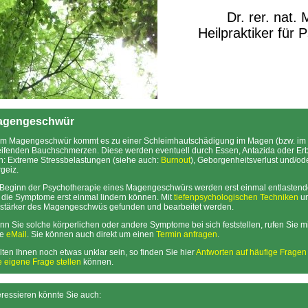
Dr. rer. nat.
Heilpraktiker für 
agengeschwür
m Magengeschwür kommt es zu einer Schleimhautschädigung im Magen (bzw. im Z
ifenden Bauchschmerzen. Diese werden eventuell durch Essen, Antazida oder Erb
n: Extreme Stressbelastungen (siehe auch:
Burnout
), Geborgenheitsverlust und/o
geiz.
Beginn der Psychotherapie eines Magengeschwürs werden erst einmal entlasten
 die Symptome erst einmal lindern können. Mit
tiefenpsychologischen Techniken
un
stärker des Magengeschwüs gefunden und bearbeitet werden.
n Sie solche körperlichen oder andere Symptome bei sich feststellen, rufen Sie mi
ne
eMail
. Sie können auch direkt um einen
Termin anfragen
.
lten Ihnen noch etwas unklar sein, so finden Sie hier
Antworten auf häufige Frage
e eigene Frage stellen
können.
eressieren könnte Sie auch: