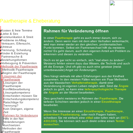
Dr. rer. nat. Martin Jürgens
Heilpraktiker für Psychotherapie
Paartherapie & Eheberatung
Rahmen für Veränderung öffnen
Kosten & freie Termine
Liebe & Sex
Kommunikation & Streit
In einer
Paartherapie
geht es auch immer darum, sich zu
Probleme im Alltag
ändern. Denn wenn man mit dem alten Verhalten weitermacht,
Vertrauen, Eifersucht,
wird man immer wieder an den gleichen, problematischen
Untreue
Punkt kommen. Selbst ein Partnerwechsel hilft da meistens
Trennung, Scheidung
nichts! Es geht darum, auch den eigenen Anteil am Problem zu
Kinder & Erziehung
erkennen und diesen zu verändern.
Partnersuche &
Beziehungsformen
Doch es ist gar nicht so einfach, sich "mal eben zu ändern".
Vorbeugung & Prävention
Meistens fehlen einem dazu das Wissen, die Technik und auch
Methodik der Paartherapie
oft die Energie. Und oft gibt es auch eine gewisse (meist
Methodik Paartherapie
unterbewusste) Angst vor Änderungen.
Beginn der Paartherapie
Dies hängt vielmals mit alten Erfahrungen aus der Kindheit
Lösungen der
zusammen. In den meisten Fällen reichen ein Paar Methoden
Paartherapie
aus der klassischen
Verhaltenstherapie
, damit eine
Lösungen der
Veränderung im eigenen Leben möglich wird. Sind die
Ängste
Paartherapie
jedoch zu groß, so kann eine
tiefenpsychologische Therapie
Konfliktbearbeitung
die
Ängste
an der Wurzel bearbeiten.
Lösungskompetenz
Entscheiden müssen Sie
Dies geschieht meistens im Rahmen der
Paartherapie
. Die
Entscheidungskompetenz
tieferen Schichten werden jedoch in einer
Einzeltherapie
Ratschläge für
bearbeitet.
Trennung?
Kein Drängen, eigene
Wenn Sie Interesse an einer
Einzeltherapie
,
Paartherapie
,
Zeit
präventiven Paarberatung
, oder noch Fragen haben,
Rahmen für Veränderung
schreiben Sie mir einfach eine
eMail
oder rufen mich an (
0871-
Hilfe in der Not
4301330
). Sie können sich auch direkt online einen
Termin
Veränderungen
aussuchen
.
durchsetzen
Methoden der
Paartherapie