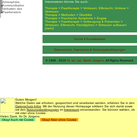
Interessieren könnte Sie auch:
Atmosphäre,
Kommunikation
Therapie
>
Paartherapie
>
Vertrauen, Eifersucht, Untreue
>
Verhalten des
Vertrauen
Paarberaters
Therapie
>
Methoden
>
Überblick
Therapie
>
Psychische Symptome
>
Ängste
Therapie
>
Paartherapie
>
Vorbeugung & Prävention
>
Vertrauen, Eifersucht, Fremdgehen
>
Vertrauen aufbauen
[mehr]
Suche
•
Kontaktdaten
Datenschutz
,
Impressum & Nutzungsbedingungen
© 1998 - 2016
Dr. rer. nat. Martin Jürgens
. All Rights Reserved.
Guten Morgen!
Welche Daten wie erhoben, gespeichert und verarbeitet werden, erfahren Sie in den
Datenschutz-Infos
. Mit der Nutzung dieser Homepage erklären Sie sich damit sowie
mit den
Nutzungsbedingungen
im
Impressum
einverstanden. Sie können wählen, ob
mit oder ohne Cookie.
Vielen Dank, Ihr Dr. Jürgens
Okay! Auch mit Cookie
Okay! Aber ohne Cookie