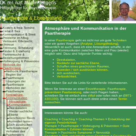
Dr. rer. nat. Martin Jürgens
Heilpraktiker für Psychotherapie
Paartherapie & Eheberatung
Atmosphäre und Kommunikation in der
Kosten & freie Termine
Liebe & Sex
Paartherapie
Kommunikation & Streit
Probleme im Alltag
In einer
Paartherapie
geht es nicht nur um gute
Techniken
Vertrauen, Eifersucht,
oder ein gutes Vorgehen (
Analyse
,
Lösungsfindung
).
Untreue
Wesentlich ist auch, dass ich eine Atmosphäre schaffe, in der
Trennung, Scheidung
eine gute Kommunikation zwischen Mann und Frau (wieder)
Kinder & Erziehung
möglich wird. Dazu sind folgende Punkte wichtig:
Partnersuche &
Beziehungsformen
Deeskalation
,
Vorbeugung & Prävention
Rückkehr zur sachliche Ebene
,
Methodik der
Schaffen eines geschützten Raumes
,
Paartherapie
Ausreden / sich ausdrücken können
,
Methodik Paartherapie
sich ausdrücken
,
Beginn der
Verlässlichkeit
.
Paartherapie
Lösungen der
Bitte klicken Sie auf die Links für vertiefende Informationen.
Paartherapie
Methoden der
Wenn Sie Interesse an einer
Einzeltherapie
,
Paartherapie
,
Paartherapie
präventiven Paarberatung
, oder noch Fragen haben,
Atmosphäre,
schreiben Sie mir einfach eine
eMail
oder rufen mich an (
0871-
Kommunikation
4301330
). Sie können sich auch direkt online einen
Termin
Atmosphäre,
aussuchen
.
Kommunikation
Deeskalation
Wieder sachliche
Interessieren könnte Sie auch:
Ebene
Geschützter Raum
Coaching
>
Coaching
>
Coaching-Themen
>
Entwicklung der
Ausreden lassen
eigenen Persönlichkeit
Sich ausdrücken
Therapie
>
Paartherapie
>
Vorbeugung & Prävention
>
Gute
Verlässlichkeit
Kommunikation
>
Zuhören können
Verhalten des
Therapie
>
Psychische Symptome
>
Nervosität
Paarberaters
Coaching
>
Ziele und Inhalte eines Coachings
>
Coaching für