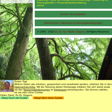
Führungskräfte
>
Persönlichkeitsentfaltung
[mehr]
Suche
•
Kontaktdaten
Datenschutz
,
Impressum & Nutzungsbedingungen
© 1998 - 2016
Dr. rer. nat. Martin Jürgens
. All Rights Reserved.
Guten Tag!
Welche Daten wie erhoben, gespeichert und verarbeitet werden, erfahren Sie in den
Datenschutz-Infos
. Mit der Nutzung dieser Homepage erklären Sie sich damit sowie
mit den
Nutzungsbedingungen
im
Impressum
einverstanden. Sie können wählen,
ob mit oder ohne Cookie.
Vielen Dank, Ihr Dr. Jürgens
Okay! Auch mit Cookie
Okay! Aber ohne Cookie