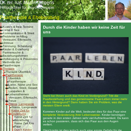
Dr. rer. nat. Martin Jürgens
Heilpraktiker für Psychotherapie
Paartherapie & Eheberatung
Durch die Kinder haben wir keine Zeit für
Kosten & freie Termine
Liebe & Sex
uns
Kommunikation & Streit
Probleme im Alltag
Vertrauen, Eifersucht,
Untreue
Trennung, Scheidung
Kinder & Erziehung
Partnersuche &
Beziehungsformen
Vorbeugung & Prävention
Methodik der
Paartherapie
Therapie
Therapie-Überblick
Paartherapie
Überblick
Paartherapie
Liebe, Nähe und Sex
Reden, Streit, Gewalt
Lappalien &
Lebensthemen
Steht bei Ihnen auch das Kind im Vordergrund? Tritt die
Vertrauen, Eifersucht,
Paarbeziehung und das gemeinsame Paar-Leben immer mehr
Treue
in den Hintergrund? Dann haben Sie ein Problem, was die
Stress, Langeweile
meisten Eltern ereilt.
Stress, Langeweile
Keine Zeit für
Kommen Kinder auf die Welt, bedeutet dies für das Paar eine
Beziehung
komplette Veränderung ihrer Lebensweise
. Kinder benötigen
Keine Zeit für
gerade in den ersten Jahren sehr viel Aufmerksamkeit. Da kann
Beziehung
es schon passieren, dass sich das Paar aus den Augen
Keine Zeit fürs
verliert.
Paar
Durch Kinder
Gleichzeitig ist dies jedoch auch eine ernste Gefahr für die