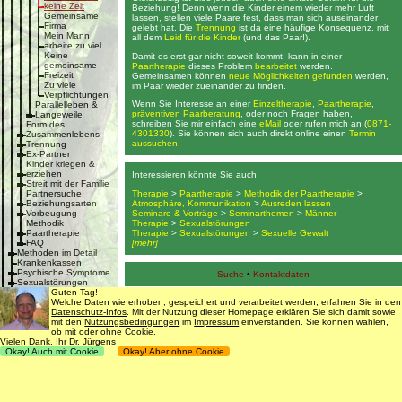
keine Zeit
Beziehung! Denn wenn die Kinder einem wieder mehr Luft
Gemeinsame
lassen, stellen viele Paare fest, dass man sich auseinander
Firma
gelebt hat. Die
Trennung
ist da eine häufige Konsequenz, mit
Mein Mann
all dem
Leid für die Kinder
(und das Paar!).
arbeite zu viel
Keine
Damit es erst gar nicht soweit kommt, kann in einer
gemeinsame
Paartherapie
dieses Problem
bearbeitet
werden.
Freizeit
Gemeinsamen können
neue Möglichkeiten gefunden
werden,
Zu viele
im Paar wieder zueinander zu finden.
Verpflichtungen
Wenn Sie Interesse an einer
Einzeltherapie
,
Paartherapie
,
Parallelleben &
präventiven Paarberatung
, oder noch Fragen haben,
Langeweile
schreiben Sie mir einfach eine
eMail
oder rufen mich an (
0871-
Form des
4301330
). Sie können sich auch direkt online einen
Termin
Zusammenlebens
aussuchen
.
Trennung
Ex-Partner
Kinder kriegen &
erziehen
Interessieren könnte Sie auch:
Streit mit der Familie
Therapie
>
Paartherapie
>
Methodik der Paartherapie
>
Partnersuche,
Atmosphäre, Kommunikation
>
Ausreden lassen
Beziehungsarten
Seminare & Vorträge
>
Seminarthemen
>
Männer
Vorbeugung
Therapie
>
Sexualstörungen
Methodik
Therapie
>
Sexualstörungen
>
Sexuelle Gewalt
Paartherapie
[mehr]
FAQ
Methoden im Detail
Krankenkassen
Psychische Symptome
Suche
•
Kontaktdaten
Sexualstörungen
Körperliche Symptome
Guten Tag!
Kosten
Welche Daten wie erhoben, gespeichert und verarbeitet werden, erfahren Sie in den
Datenschutz
,
Impressum & Nutzungsbedingungen
Freie Termine
Datenschutz-Infos
. Mit der Nutzung dieser Homepage erklären Sie sich damit sowie
Vorbeugung
mit den
Nutzungsbedingungen
im
Impressum
einverstanden. Sie können wählen,
Krisenbewältigung
ob mit oder ohne Cookie.
© 1998 - 2016
Dr. rer. nat. Martin Jürgens
. All Rights Reserved.
Vielen Dank, Ihr Dr. Jürgens
FAQ
Okay! Auch mit Cookie
Okay! Aber ohne Cookie