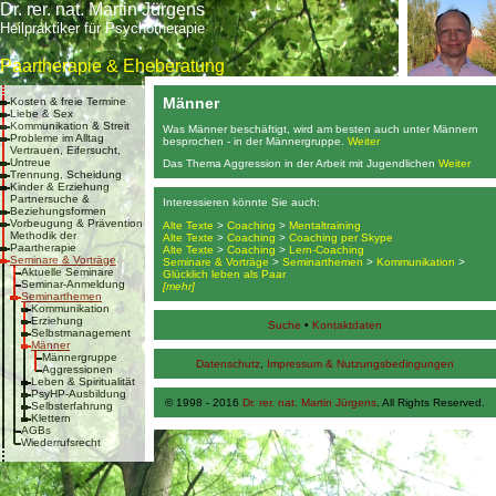
Dr. rer. nat. Martin Jürgens
Heilpraktiker für Psychotherapie
Paartherapie & Eheberatung
Männer
Kosten & freie Termine
Liebe & Sex
Kommunikation & Streit
Was Männer beschäftigt, wird am besten auch unter Männern
Probleme im Alltag
besprochen - in der Männergruppe.
Weiter
Vertrauen, Eifersucht,
Untreue
Das Thema Aggression in der Arbeit mit Jugendlichen
Weiter
Trennung, Scheidung
Kinder & Erziehung
Partnersuche &
Interessieren könnte Sie auch:
Beziehungsformen
Vorbeugung & Prävention
Alte Texte
>
Coaching
>
Mentaltraining
Methodik der
Alte Texte
>
Coaching
>
Coaching per Skype
Paartherapie
Alte Texte
>
Coaching
>
Lern-Coaching
Seminare & Vorträge
Seminare & Vorträge
>
Seminarthemen
>
Kommunikation
>
Aktuelle Seminare
Glücklich leben als Paar
Seminar-Anmeldung
[mehr]
Seminarthemen
Kommunikation
Erziehung
Suche
•
Kontaktdaten
Selbstmanagement
Männer
Männergruppe
Datenschutz
,
Impressum & Nutzungsbedingungen
Aggressionen
Leben & Spiritualität
PsyHP-Ausbildung
© 1998 - 2016
Dr. rer. nat. Martin Jürgens
. All Rights Reserved.
Selbsterfahrung
Klettern
AGBs
Wiederrufsrecht