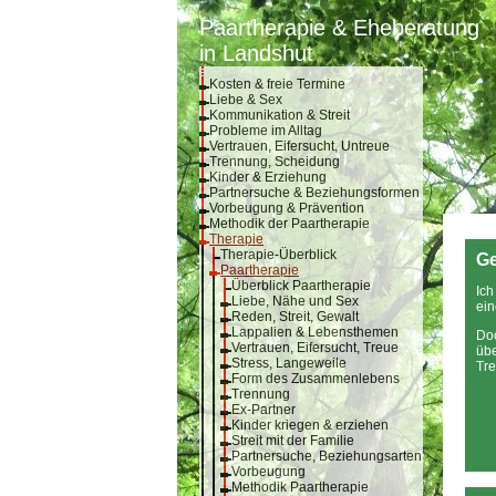
Paartherapie & Eheberatung
in Landshut
Kosten & freie Termine
Liebe & Sex
Kommunikation & Streit
Probleme im Alltag
Vertrauen, Eifersucht, Untreue
Trennung, Scheidung
Kinder & Erziehung
Partnersuche & Beziehungsformen
Vorbeugung & Prävention
Methodik der Paartherapie
Therapie
Therapie-Überblick
Ge
Paartherapie
Überblick Paartherapie
Ich
Liebe, Nähe und Sex
ei
Reden, Streit, Gewalt
Lappalien & Lebensthemen
Doc
Vertrauen, Eifersucht, Treue
übe
Stress, Langeweile
Tr
Form des Zusammenlebens
Trennung
Ex-Partner
Kinder kriegen & erziehen
Streit mit der Familie
Partnersuche, Beziehungsarten
Vorbeugung
Methodik Paartherapie