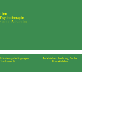
effen
 Psychotherapie
r einen Behandler
& Nutzungsbedingungen
Anfahrtsbeschreibung
,
Suche
Druckansicht
Kontaktdaten