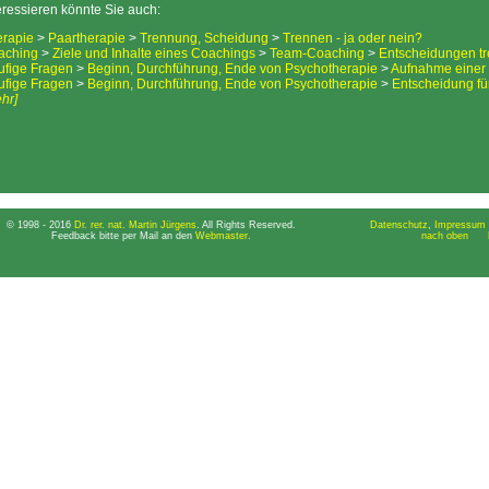
eressieren könnte Sie auch:
erapie
>
Paartherapie
>
Trennung, Scheidung
>
Trennen - ja oder nein?
aching
>
Ziele und Inhalte eines Coachings
>
Team-Coaching
>
Entscheidungen tr
ufige Fragen
>
Beginn, Durchführung, Ende von Psychotherapie
>
Aufnahme einer
ufige Fragen
>
Beginn, Durchführung, Ende von Psychotherapie
>
Entscheidung fü
hr]
© 1998 - 2016
Dr. rer. nat. Martin Jürgens
. All Rights Reserved.
Datenschutz
,
Impressum 
Feedback bitte per Mail an den
Webmaster
.
nach oben