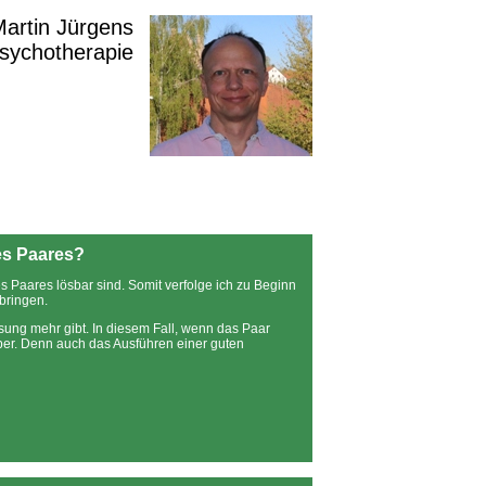
 Martin Jürgens
Psychotherapie
es Paares?
 Paares lösbar sind. Somit verfolge ich zu Beginn
bringen.
ösung mehr gibt. In diesem Fall, wenn das Paar
er. Denn auch das Ausführen einer guten