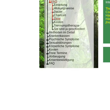
FAQ
Int
Einleitung
Wirkungsweise
Th
Dauer
Co
Chancen
Hä
Ziele
Hä
Kosten
[me
Trennungstherapie
Sie sind ja geschieden!
Methoden im Detail
Krankenkassen
Psychische Symptome
Sexualstörungen
Körperliche Symptome
Kosten
Freie Termine
Vorbeugung
Krisenbewältigung
FAQ