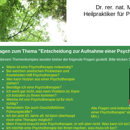
Dr. rer. nat.
Heilpraktiker für 
agen zum Thema "Entscheidung zur Aufnahme einer Psych
diesem Themenkomplex wurden bisher die folgende Fragen gestellt. Bitte klicken Si
Wann ist eine Psychotherapie notwendig?
Bei welchen seelischen Problemen und
Krankheiten hilft Psychotherapie?
Wer kann Nutzen aus einer Psychotherapie
ziehen?
Benötige ich eine Psychotherapie?
Ich weiß gar nicht, was mein Problem ist. Kann
ich trotzdem zu Ihnen kommen?
Welche Art von Psychotherapie ist für mich
richtig?
Behandeln Sie auch Geschäftsführer,
Alle Fragen und Antwort
Führungskräfte?
einer Psycho­therapie" a
Ich bin jetzt 65 Jahre alt. Ist dann überhaupt
Min.)
noch eine Therapie möglich?
Mein Freund braucht eine Psychotherapie, er will aber nicht. Was kann ich tun
Ich möchte eine Psychotherapie bei Ihnen machen, was muss ich tun?