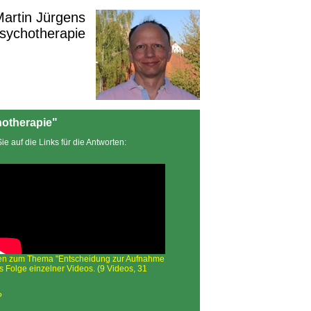
 Martin Jürgens
Psychotherapie
otherapie"
e auf die Links für die Antworten:
en zum Thema "Ent­schei­dung zur Aufnahme
ls Folge einzelner Videos. (9 Videos, 31
?