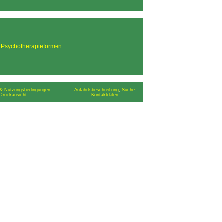
>
Psychotherapieformen
& Nutzungsbedingungen
Anfahrtsbeschreibung
,
Suche
Druckansicht
Kontaktdaten