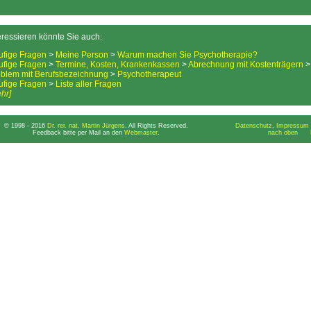
eressieren könnte Sie auch:
ufige Fragen
>
Meine Person
>
Warum machen Sie Psychotherapie?
ufige Fragen
>
Termine, Kosten, Krankenkassen
>
Abrechnung mit Kostenträgern
blem mit Berufsbezeichnung
>
Psychotherapeut
ufige Fragen
>
Liste aller Fragen
hr]
© 1998 - 2016
Dr. rer. nat. Martin Jürgens
. All Rights Reserved.
Datenschutz
,
Impressum 
Feedback bitte per Mail an den
Webmaster
.
nach oben