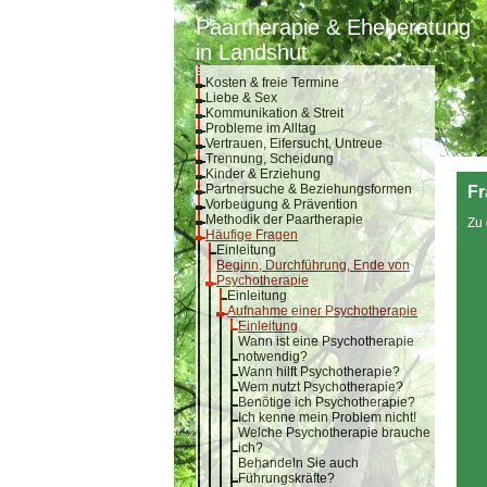
Paartherapie & Eheberatung
in Landshut
Kosten & freie Termine
Liebe & Sex
Kommunikation & Streit
Probleme im Alltag
Vertrauen, Eifersucht, Untreue
Trennung, Scheidung
Kinder & Erziehung
Partnersuche & Beziehungsformen
Fr
Vorbeugung & Prävention
Methodik der Paartherapie
Zu 
Häufige Fragen
Einleitung
Beginn, Durchführung, Ende von
Psychotherapie
Einleitung
Aufnahme einer Psychotherapie
Einleitung
Wann ist eine Psychotherapie
notwendig?
Wann hilft Psychotherapie?
Wem nutzt Psychotherapie?
Benötige ich Psychotherapie?
Ich kenne mein Problem nicht!
Welche Psychotherapie brauche
ich?
Behandeln Sie auch
Führungskräfte?