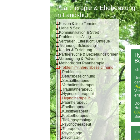
Paartherapie & Eheberatung
in Landshut
Kosten & freie Termine
Liebe & Sex
Kommunikation & Streit
Probleme im Alltag
Vertrauen, Eifersucht, Untreue
Trennung, Scheidung
Kinder & Erziehung
Partnersuche & Beziehungsformen
Hy
Vorbeugung & Prävention
Be
Methodik der Paartherapie
Problem mit Berufsbezeichnung
Ich
Problem mit
Berufsbezeichnung
Un
Sexualtherapeut
der
Verhaltenstherapeut
Ps
Traumatherapeut
Ver
Hypnosetherapeut
erl
Hypnotherapeut
Paartherapeut
Doc
Ehetherapeut
Ho
Kunsttherapeut
08
Klettertherapeut
Sie
Tiefenpsychologe
Psychotherapeut
Therapeut
Int
Psychologe
Psychiater
übe