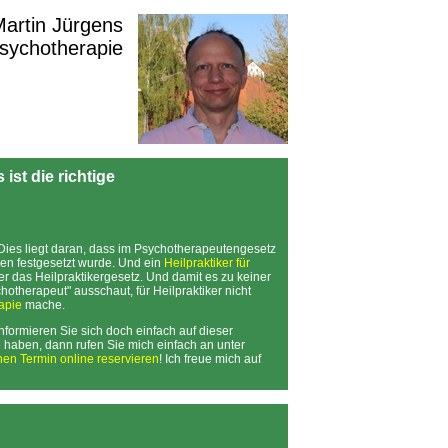
 Martin Jürgens
Psychotherapie
ist die richtige
Dies liegt daran, dass im Psychotherapeutengesetz
nen festgesetzt wurde. Und ein
Heilpraktiker für
r das Heilpraktikergesetz. Und damit es zu keiner
otherapeut" ausschaut, für Heilpraktiker nicht
apie
mache.
Informieren Sie sich doch einfach auf dieser
 haben, dann rufen Sie mich einfach an unter
nen Termin online reservieren
! Ich freue mich auf