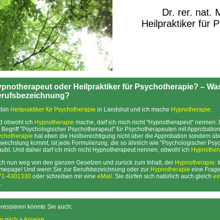
Dr. rer. nat.
Heilpraktiker für 
pnotherapeut oder Heilpraktiker für Psychotherapie? – Was 
rufsbezeichnung?
 bin
Heilpraktiker für Psychotherapie
in Landshut und ich mache
Hypnotherapie
.
d obwohl ich
Hypnotherapie
mache, darf ich mich nicht "Hypnotherapeut" nennen. 
 Begriff "Psychologischer Psychotherapeut" für Psychotherapeuten mit Approbatio
ychotherapie
hat eben die Heilberechtigung nicht über die Approbation sondern übe
wechslung kommt, ist jede Formulierung, die so ähnlich wie "Psychologischer Psych
aubt. Und daher darf ich mich nicht Hypnotherapeut nennen, obwohl ich
Hypnother
h nun weg von den ganzen Gesetzen und zurück zum Inhalt, der
Hypnotherapie
: 
mepage! Und wenn Sie zur Berufsbezeichnung oder zur
Hypnotherapie
eine Frage
71-4301330
oder schreiben mir eine
eMail
. Sie dürfen sich natürlich auch gleich
ei
.
eressieren könnte Sie auch:
r mich
>
Anreise