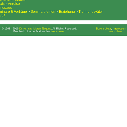
xis
>
Anreise
mepage
inare & Vorträge
>
Seminarthemen
>
Erziehung
>
Trennungsväter
hr]
© 1998 - 2016
Dr. rer. nat. Martin Jürgens
. All Rights Reserved.
Datenschutz
,
Impressum 
Feedback bitte per Mail an den
Webmaster
.
nach oben