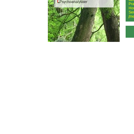
Psychoanalytiker
Pra
Ho
Sem
[me