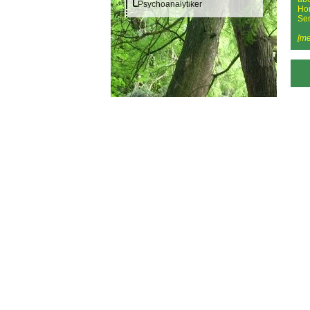
Psychoanalytiker
Ho
Sem
[me