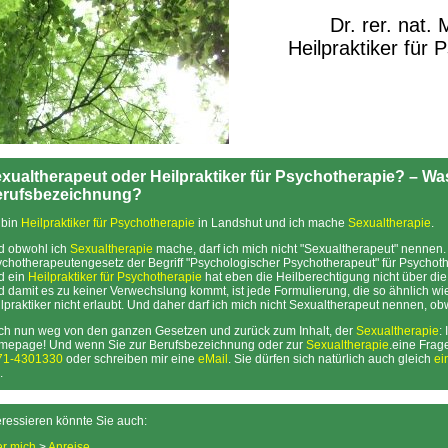
Dr. rer. nat.
Heilpraktiker für 
xualtherapeut oder Heilpraktiker für Psychotherapie? – Was 
rufsbezeichnung?
 bin
Heilpraktiker für Psychotherapie
in Landshut und ich mache
Sexualtherapie
.
d obwohl ich
Sexualtherapie
mache, darf ich mich nicht "Sexualtherapeut" nennen. 
chotherapeutengesetz der Begriff "Psychologischer Psychotherapeut" für Psychoth
d ein
Heilpraktiker für Psychotherapie
hat eben die Heilberechtigung nicht über die
 damit es zu keiner Verwechslung kommt, ist jede Formulierung, die so ähnlich wi
lpraktiker nicht erlaubt. Und daher darf ich mich nicht Sexualtherapeut nennen, o
h nun weg von den ganzen Gesetzen und zurück zum Inhalt, der
Sexualtherapie
:
mepage! Und wenn Sie zur Berufsbezeichnung oder zur
Sexualtherapie
.eine Frag
71-4301330
oder schreiben mir eine
eMail
. Sie dürfen sich natürlich auch gleich
ei
.
eressieren könnte Sie auch:
r mich
>
Anreise