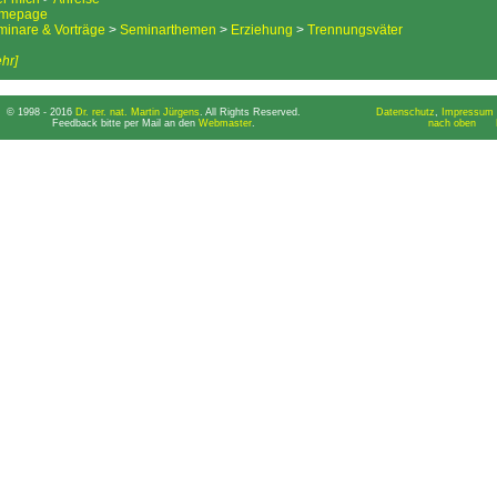
mepage
inare & Vorträge
>
Seminarthemen
>
Erziehung
>
Trennungsväter
hr]
© 1998 - 2016
Dr. rer. nat. Martin Jürgens
. All Rights Reserved.
Datenschutz
,
Impressum 
Feedback bitte per Mail an den
Webmaster
.
nach oben