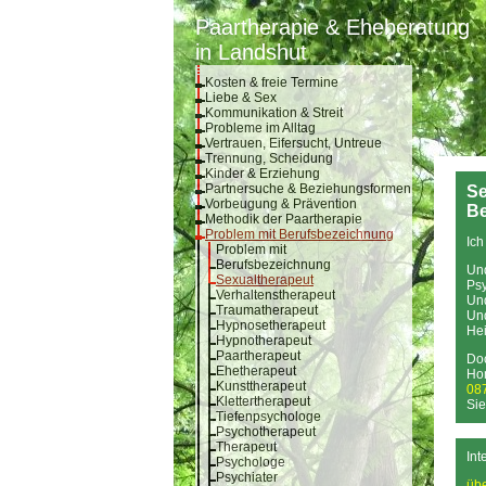
Paartherapie & Eheberatung
in Landshut
Kosten & freie Termine
Liebe & Sex
Kommunikation & Streit
Probleme im Alltag
Vertrauen, Eifersucht, Untreue
Trennung, Scheidung
Kinder & Erziehung
Partnersuche & Beziehungsformen
Se
Vorbeugung & Prävention
Be
Methodik der Paartherapie
Problem mit Berufsbezeichnung
Ich
Problem mit
Berufsbezeichnung
Un
Sexualtherapeut
Psy
Verhaltenstherapeut
Un
Traumatherapeut
Und
Hypnosetherapeut
Hei
Hypnotherapeut
Paartherapeut
Doc
Ehetherapeut
Ho
Kunsttherapeut
08
Klettertherapeut
Sie
Tiefenpsychologe
Psychotherapeut
Therapeut
Int
Psychologe
Psychiater
übe