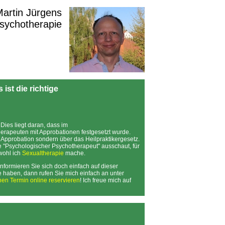
 Martin Jürgens
Psychotherapie
ist die richtige
Dies liegt daran, dass im
erapeuten mit Approbationen festgesetzt wurde.
 Approbation sondern über das Heilpraktikergesetz.
e "Psychologischer Psychotherapeut" ausschaut, für
bwohl ich
Sexualtherapie
mache.
 Informieren Sie sich doch einfach auf dieser
e haben, dann rufen Sie mich einfach an unter
nen Termin online reservieren
! Ich freue mich auf