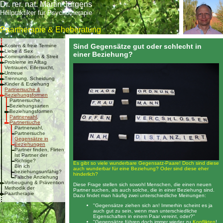
Dr. rer. nat. Martin Jürgens
Heilpraktiker für Psychotherapie
Paartherapie & Eheberatung
Sind Gegensätze gut oder schlecht in
Kosten & freie Termine
Liebe & Sex
einer Beziehung?
Kommunikation & Streit
Probleme im Alltag
Vertrauen, Eifersucht,
Untreue
Trennung, Scheidung
Kinder & Erziehung
Partnersuche &
Beziehungsformen
Partnersuche,
Beziehungsarten
Beziehungsformen
Partnerwahl,
Partnersuche
Partnerwahl,
Partnersuche
Gegensätze in
Beziehungen
Partner finden, Flirten
Ist Partner der
Richtige?
Es gibt so viele wunderbare Gegensatz-Paare! Doch sind diese
Bin ich
auch wunderbar für eine Beziehung? Oder sind diese eher
beziehungsunfähig?
hinderlich?
Falsche Anziehung
Vorbeugung & Prävention
Diese Frage stellen sich sowohl Menschen, die einen neuen
Methodik der
Partner suchen, als auch solche, die in einer Beziehung sind.
Paartherapie
Dazu findet man häufig zwei unterschiedliche Meinungen:
"Gegensätze ziehen sich an! Immerhin scheint es ja
auch gut zu sein, wenn man unterschiedliche
Eigenschaften in einem Paar vereint, oder?"
"Gegensätze führen doch immer wieder zu
Konflikten
!