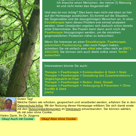
Ich brauche einen Menschen, der meiner (!) Meinung
ist und nicht immer das Gegenteil will."
Und was ist nun richtig? Dies kann man nicht mal eben so hier
auf der Homepage ausdrücken. Es kommt auf die Situation,
die Gegensätze und die dazugehörigen Menschen an. In einer
Einzeltherapie
kann dieses Problem erst einmal analysiert
werden. Unter Umständen ergeben sich dadurch schon bereits
erste Erkenntnisse. Bei Paaren kann dann auch noch die
Paartherapie
hinzugezogen werden, um die einzelnen
gegensätzlichen Positionen näher zu beleuchten.
Wenn Sie Interesse an einer
Einzeltherapie
,
Paartherapie
,
präventiven Paarberatung
, oder noch Fragen haben,
schreiben Sie mir einfach eine
eMail
oder rufen mich an (
0871-
4301330
). Sie können sich auch direkt online einen
Termin
aussuchen
.
Interessieren könnte Sie auch:
Therapie
>
Paartherapie
>
Kommunikation & Streit
>
Streit
Therapie
>
Paartherapie
>
Gestaltung des Zusammenlebens
>
Ungleichgewicht im Paar
Therapie
>
Paartherapie
>
Reden, Streit, Gewalt
Therapie
>
Paartherapie
>
Vorbeugung & Prävention
>
Ohne
Konflikt & Streit
[mehr]
Guten Tag!
Welche Daten wie erhoben, gespeichert und verarbeitet werden, erfahren Sie in den
Suche
•
Kontaktdaten
Datenschutz-Infos
. Mit der Nutzung dieser Homepage erklären Sie sich damit sowie
mit den
Nutzungsbedingungen
im
Impressum
einverstanden. Sie können wählen,
ob mit oder ohne Cookie.
Datenschutz
,
Impressum & Nutzungsbedingungen
Vielen Dank, Ihr Dr. Jürgens
Okay! Auch mit Cookie
Okay! Aber ohne Cookie
© 1998 - 2016
Dr. rer. nat. Martin Jürgens
. All Rights Reserved.