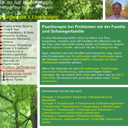
Dr. rer. nat. Martin Jürgens
Heilpraktiker für Psychotherapie
Paartherapie & Eheberatung
Paartherapie bei Problemen mit der Familie
Kosten & freie Termine
Liebe & Sex
und Schwiegerfamilie
Kommunikation & Streit
Probleme im Alltag
In einer Beziehung treffen nicht nur Mann und Frau
Vertrauen, Eifersucht,
zusammen, sondern auch die Familien des Mannes und die
Untreue
der Frau. Dies führt leider immer wieder zu Problemen, sowohl
Trennung, Scheidung
mit der
eigenen Familie
, als auch mit der
Schwiegerfamilie
.
Kinder & Erziehung
Partnersuche &
Egal, zwischen wem der Konflikt auch herrschen mag, durch
Beziehungsformen
eine Kombination von
Einzeltherapie
und
Paartherapie
kann
Vorbeugung & Prävention
die Situation
analysiert
und
mögliche Lösungen für diese
Methodik der
Problematik
erarbeitet werden.
Paartherapie
Probleme mit Familie und
Wenn Sie Interesse an einer
Einzeltherapie
,
Paartherapie
,
Schwiegerfamilie
präventiven Paarberatung
, oder noch Fragen haben,
Streit mit der Familie
schreiben Sie mir einfach eine
eMail
oder rufen mich an (
0871-
Schwiegerfamilie
4301330
). Sie können sich auch direkt online einen
Termin
Meine Familie
aussuchen
.
Interessieren könnte Sie auch:
Therapie
>
Körperliche Symptome
>
Bluthochdruck &
Herzinfarkt
Therapie
>
Paartherapie
>
Partnersuche & Beziehungsformen
>
Partnerwahl, Partnersuche
>
Gegensätze in Beziehungen
Therapie
>
Paartherapie
>
Vorbeugung & Prävention
>
Lebensthemen
>
Unterschiede anerkennen
Therapie
>
Paartherapie
>
Probleme im Alltag
>
Lebensführung, Lebensauffassung
>
Kulturelle Unterschiede
[mehr]