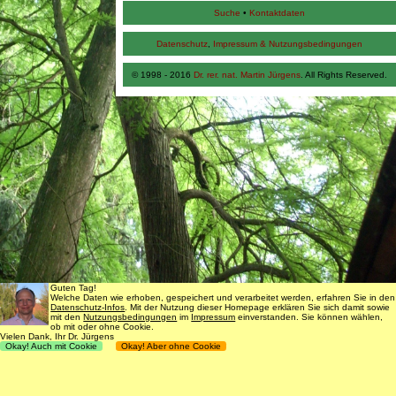
Suche
•
Kontaktdaten
Datenschutz
,
Impressum & Nutzungsbedingungen
© 1998 - 2016
Dr. rer. nat. Martin Jürgens
. All Rights Reserved.
Guten Tag!
Welche Daten wie erhoben, gespeichert und verarbeitet werden, erfahren Sie in den
Datenschutz-Infos
. Mit der Nutzung dieser Homepage erklären Sie sich damit sowie
mit den
Nutzungsbedingungen
im
Impressum
einverstanden. Sie können wählen,
ob mit oder ohne Cookie.
Vielen Dank, Ihr Dr. Jürgens
Okay! Auch mit Cookie
Okay! Aber ohne Cookie