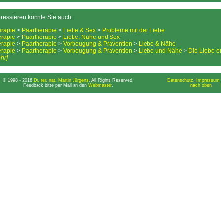
eressieren könnte Sie auch:
erapie
>
Paartherapie
>
Liebe & Sex
>
Probleme mit der Liebe
erapie
>
Paartherapie
>
Liebe, Nähe und Sex
erapie
>
Paartherapie
>
Vorbeugung & Prävention
>
Liebe & Nähe
erapie
>
Paartherapie
>
Vorbeugung & Prävention
>
Liebe und Nähe
>
Die Liebe e
hr]
© 1998 - 2016
Dr. rer. nat. Martin Jürgens
. All Rights Reserved.
Datenschutz
,
Impressum 
Feedback bitte per Mail an den
Webmaster
.
nach oben