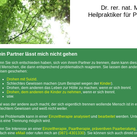
Dr. rer. nat.
Heilpraktiker für 
in Partner lässt mich nicht gehen
n Sie sich entschieden haben, sich von ihrem Partner zu trennen, dann kann dies
t Menschen, die dann entsprechend problematisch reagieren. Sie lassen den ande
isen geschehen:
Drohen mit Suizid
.
Schlechtes Gewissen machen (zum Beispiel wegen der
Kinder
).
Drohen, dem anderen das Leben zur Hölle zu machen, wenn er sich trennt.
Drohen, dem anderen die Kinder zu nehmen
, wenn er sich trennt.
usw.
l was der andere auch macht, der sich eigentlich trennen wollende Mensch ist in ei
lechtem Gewissen und weiß nicht weiter.
se Problematik kann in einer
Einzeltherapie
analysiert
und
bearbeitet
werden. Unt
s eine Trennung möglich wird.
n Sie Interesse an einer
Einzeltherapie
,
Paartherapie
,
präventiven Paarberatung
fach eine
eMail
oder rufen mich an (
0871-4301330
). Sie können sich auch direkt 