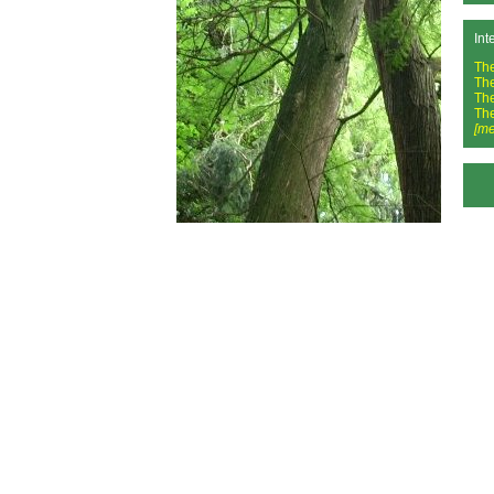
Int
Th
Th
Th
Th
[me