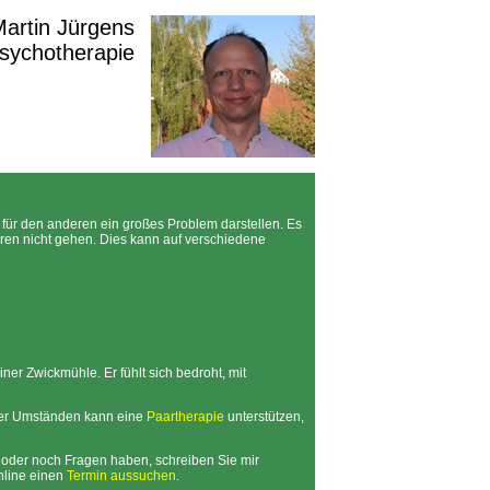
 Martin Jürgens
Psychotherapie
 für den anderen ein großes Problem darstellen. Es
ren nicht gehen. Dies kann auf verschiedene
ner Zwickmühle. Er fühlt sich bedroht, mit
er Umständen kann eine
Paartherapie
unterstützen,
, oder noch Fragen haben, schreiben Sie mir
online einen
Termin aussuchen
.