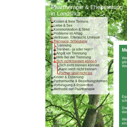
Paartherapie & Eheberatung
in Landshut
Kosten & freie Termine
Liebe & Sex
Kommunikation & Streit
Probleme im Alltag
Vertrauen, Eifersucht, Untreue
Trennung, Scheidung
Trennung
Trennen - ja oder nein?
Me
Angst vor Trennung
Hilfe bei der Trennung
Wen
Sich nicht trennen können
gib
Sich nicht trennen können
We
Kann mich nicht trennen
Partner lässt nicht los
Kinder & Erziehung
Partnersuche & Beziehungsformen
Vorbeugung & Prävention
Methodik der Paartherapie
Ega
sch
Die
das
Wen
ein