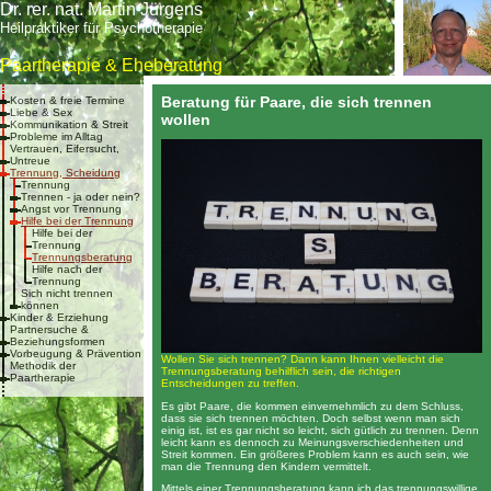
Dr. rer. nat. Martin Jürgens
Heilpraktiker für Psychotherapie
Paartherapie & Eheberatung
Beratung für Paare, die sich trennen
Kosten & freie Termine
Liebe & Sex
wollen
Kommunikation & Streit
Probleme im Alltag
Vertrauen, Eifersucht,
Untreue
Trennung, Scheidung
Trennung
Trennen - ja oder nein?
Angst vor Trennung
Hilfe bei der Trennung
Hilfe bei der
Trennung
Trennungsberatung
Hilfe nach der
Trennung
Sich nicht trennen
können
Kinder & Erziehung
Partnersuche &
Beziehungsformen
Vorbeugung & Prävention
Wollen Sie sich trennen? Dann kann Ihnen vielleicht die
Methodik der
Trennungsberatung behilflich sein, die richtigen
Paartherapie
Entscheidungen zu treffen.
Es gibt Paare, die kommen einvernehmlich zu dem Schluss,
dass sie sich trennen möchten. Doch selbst wenn man sich
einig ist, ist es gar nicht so leicht, sich gütlich zu trennen. Denn
leicht kann es dennoch zu Meinungsverschiedenheiten und
Streit kommen. Ein größeres Problem kann es auch sein, wie
man die Trennung den Kindern vermittelt.
Mittels einer Trennungsberatung kann ich das trennungswillige