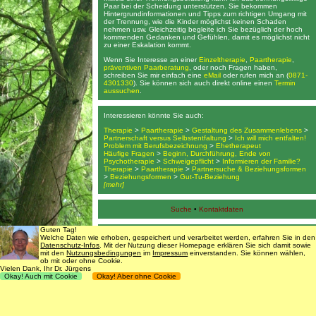
Paar bei der Scheidung unterstützen. Sie bekommen
Hintergrundinformationen und Tipps zum richtigen Umgang mit
der Trennung, wie die Kinder möglichst keinen Schaden
nehmen usw. Gleichzeitig begleite ich Sie bezüglich der hoch
kommenden Gedanken und Gefühlen, damit es möglichst nicht
zu einer Eskalation kommt.
Wenn Sie Interesse an einer
Einzeltherapie
,
Paartherapie
,
präventiven Paarberatung
, oder noch Fragen haben,
schreiben Sie mir einfach eine
eMail
oder rufen mich an (
0871-
4301330
). Sie können sich auch direkt online einen
Termin
aussuchen
.
Interessieren könnte Sie auch:
Therapie
>
Paartherapie
>
Gestaltung des Zusammenlebens
>
Partnerschaft versus Selbstentfaltung
>
Ich will mich entfalten!
Problem mit Berufsbezeichnung
>
Ehetherapeut
Häufige Fragen
>
Beginn, Durchführung, Ende von
Psychotherapie
>
Schweigepflicht
>
Informieren der Familie?
Therapie
>
Paartherapie
>
Partnersuche & Beziehungsformen
>
Beziehungsformen
>
Gut-Tu-Beziehung
[mehr]
Suche
•
Kontaktdaten
Guten Tag!
Datenschutz
,
Impressum & Nutzungsbedingungen
Welche Daten wie erhoben, gespeichert und verarbeitet werden, erfahren Sie in den
Datenschutz-Infos
. Mit der Nutzung dieser Homepage erklären Sie sich damit sowie
mit den
Nutzungsbedingungen
im
Impressum
einverstanden. Sie können wählen,
© 1998 - 2016
Dr. rer. nat. Martin Jürgens
. All Rights Reserved.
ob mit oder ohne Cookie.
Vielen Dank, Ihr Dr. Jürgens
Okay! Auch mit Cookie
Okay! Aber ohne Cookie