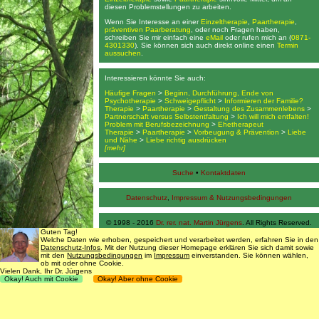
diesen Problemstellungen zu arbeiten.
Wenn Sie Interesse an einer
Einzeltherapie
,
Paartherapie
,
präventiven Paarberatung
, oder noch Fragen haben,
schreiben Sie mir einfach eine
eMail
oder rufen mich an (
0871-
4301330
). Sie können sich auch direkt online einen
Termin
aussuchen
.
Interessieren könnte Sie auch:
Häufige Fragen
>
Beginn, Durchführung, Ende von
Psychotherapie
>
Schweigepflicht
>
Informieren der Familie?
Therapie
>
Paartherapie
>
Gestaltung des Zusammenlebens
>
Partnerschaft versus Selbstentfaltung
>
Ich will mich entfalten!
Problem mit Berufsbezeichnung
>
Ehetherapeut
Therapie
>
Paartherapie
>
Vorbeugung & Prävention
>
Liebe
und Nähe
>
Liebe richtig ausdrücken
[mehr]
Suche
•
Kontaktdaten
Datenschutz
,
Impressum & Nutzungsbedingungen
© 1998 - 2016
Dr. rer. nat. Martin Jürgens
. All Rights Reserved.
Guten Tag!
Welche Daten wie erhoben, gespeichert und verarbeitet werden, erfahren Sie in den
Datenschutz-Infos
. Mit der Nutzung dieser Homepage erklären Sie sich damit sowie
mit den
Nutzungsbedingungen
im
Impressum
einverstanden. Sie können wählen,
ob mit oder ohne Cookie.
Vielen Dank, Ihr Dr. Jürgens
Okay! Auch mit Cookie
Okay! Aber ohne Cookie