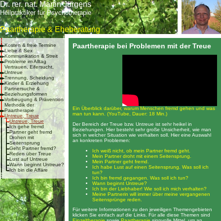
Dr. rer. nat. Martin Jürgens
Heilpraktiker für Psychotherapie
Paartherapie & Eheberatung
Paartherapie bei Problemen mit der Treue
Kosten & freie Termine
Liebe & Sex
Kommunikation & Streit
Probleme im Alltag
Vertrauen, Eifersucht,
Untreue
Trennung, Scheidung
Kinder & Erziehung
Partnersuche &
Beziehungsformen
Vorbeugung & Prävention
Methodik der
Ein Überblick darüber, warum Menschen fremd gehen und was
Paartherapie
man tun kann. (YouTube, Dauer: 18 Min.)
Untreue, Treue
Untreue, Treue
Der Bereich der Treue bzw. Untreue ist sehr heikel in
Ich gehe fremd
Beziehungen. Hier besteht sehr große Unsicherheit, wie man
Partner geht fremd
sich in welcher Situation wie verhalten soll. Hier eine Auswahl
Drohen mit
an konkreten Problemen:
Seitensprung
Geht Partner fremd?
Ich weiß nicht, ob mein Partner fremd geht.
Reden über Treue
Mein Partner droht mit einem Seitensprung.
Lust auf Untreue
Mein Partner geht fremd.
Wann beginnt Untreue?
Ich habe Lust auf einen Seitensprung. Was soll ich
Ich bin die Affäre
tun?
Ich bin fremd gegangen. Was soll ich tun?
Wann beginnt Untreue?
Ich bin der Liebhaber! Wie soll ich mich verhalten?
Meine Partnerin will immer über meine vergangenen
Seitensprünge reden.
Für weitere Informationen zu den jeweiligen Themengebieten
klicken Sie einfach auf die Links. Für alle diese Themen sind
Einzeltherapie
sowie
Paartherapie
sinnvolle Mittel, um an