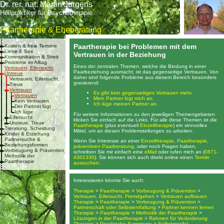
Dr. rer. nat. Martin Jürgens
Heilpraktiker für Psychotherapie
Paartherapie & Eheberatung
Paartherapie bei Problemen mit dem
Kosten & freie Termine
Liebe & Sex
Vertrauen in der Beziehung
Kommunikation & Streit
Probleme im Alltag
Eines der zentralen Themen, welche die Bindung in einer
Vertrauen, Eifersucht,
Paarbeziehung ausmacht, ist das gegenseitige Vertrauen. Von
Untreue
daher sind folgende Probleme aus diesem Bereich besonders
Vertrauen, Eifersucht,
gravierend:
Treue
Vertrauen
Es gibt kein gegenseitiges Vertrauen mehr.
Vertrauen
Mein Partner lügt mich an.
Kein Vertrauen
Ich lüge meinen Partner an.
Der Partner lügt
Ich lüge
Für weitere Informationen zu den jeweiligen Themengebieten
Eifersucht
klicken Sie einfach auf die Links. Für alle diese Themen ist die
Untreue, Treue
Paartherapie
(plus eventuell
Einzeltherapie
) ein sinnvolles
Trennung, Scheidung
Mittel, um an diesen Problemstellungen zu arbeiten.
Kinder & Erziehung
Partnersuche &
Wenn Sie Interesse an einer
Einzeltherapie
,
Paartherapie
,
Beziehungsformen
präventiven Paarberatung
, oder noch Fragen haben,
Vorbeugung & Prävention
schreiben Sie mir einfach eine
eMail
oder rufen mich an (
0871-
Methodik der
4301330
). Sie können sich auch direkt online einen
Termin
Paartherapie
aussuchen
.
Interessieren könnte Sie auch:
Therapie
>
Paartherapie
>
Vorbeugung & Prävention
>
Vertrauen, Eifersucht, Fremdgehen
>
Vertrauen aufbauen
Therapie
>
Paartherapie
>
Vorbeugung & Prävention
>
Partnerschaft oder Selbstentfaltung
>
Partner kennen lernen
Therapie
>
Paartherapie
>
Methodik der Paartherapie
>
Lösungen in der Paartherapie
>
Rahmen für Veränderung
Therapie
>
Psychische Symptome
>
Selbstzweifel