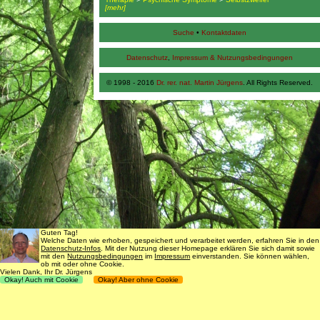
[mehr]
Suche
•
Kontaktdaten
Datenschutz
,
Impressum & Nutzungsbedingungen
© 1998 - 2016
Dr. rer. nat. Martin Jürgens
. All Rights Reserved.
Guten Tag!
Welche Daten wie erhoben, gespeichert und verarbeitet werden, erfahren Sie in den
Datenschutz-Infos
. Mit der Nutzung dieser Homepage erklären Sie sich damit sowie
mit den
Nutzungsbedingungen
im
Impressum
einverstanden. Sie können wählen,
ob mit oder ohne Cookie.
Vielen Dank, Ihr Dr. Jürgens
Okay! Auch mit Cookie
Okay! Aber ohne Cookie