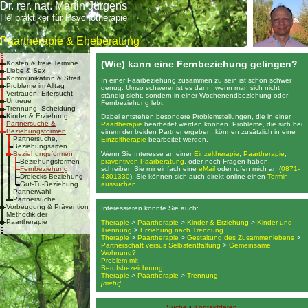
Dr. rer. nat. Martin Jürgens
Heilpraktiker für Psychotherapie
Paartherapie & Eheberatung
(Wie) kann eine Fernbeziehung gelingen?
Kosten & freie Termine
Liebe & Sex
Kommunikation & Streit
In einer Paarbeziehung zusammen zu sein ist schon schwer
Probleme im Alltag
genug. Umso schwerer ist es dann, wenn man sich nicht
Vertrauen, Eifersucht,
ständig sieht, sondern in einer Wochenendbeziehung oder
Untreue
Fernbeziehung lebt.
Trennung, Scheidung
Kinder & Erziehung
Dabei entstehen besondere Problemstellungen, die in einer
Partnersuche &
Paartherapie
bearbeitet werden können. Probleme, die sich bei
Beziehungsformen
einem der beiden Partner ergeben, können zusätzlich in eine
Partnersuche,
Einzeltherapie
bearbeitet werden.
Beziehungsarten
Wenn Sie Interesse an einer
Einzeltherapie
,
Paartherapie
,
Beziehungsformen
präventiven Paarberatung
, oder noch Fragen haben,
Beziehungsformen
schreiben Sie mir einfach eine
eMail
oder rufen mich an (
0871-
Fernbeziehung
4301330
). Sie können sich auch direkt online einen
Termin
Dreiecks-Beziehung
aussuchen
.
Gut-Tu-Beziehung
Partnerwahl,
Partnersuche
Vorbeugung & Prävention
Interessieren könnte Sie auch:
Methodik der
Paartherapie
Therapie
>
Paartherapie
>
Kinder & Erziehung
>
Kinder und
Trennung
>
Erziehung nach Trennung
Therapie
>
Paartherapie
>
Gestaltung des Zusammenlebens
>
Partnerschaft versus Selbstentfaltung
>
Gemeinsame
Wohnung?
Problem mit
Berufsbezeichnung
Therapie
>
Paartherapie
>
Trennung
[mehr]
Suche
•
Kontaktdaten