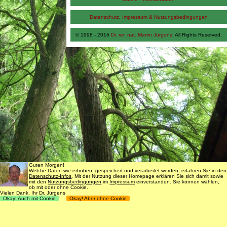
Datenschutz
,
Impressum & Nutzungsbedingungen
© 1998 - 2016
Dr. rer. nat. Martin Jürgens
. All Rights Reserved.
Guten Morgen!
Welche Daten wie erhoben, gespeichert und verarbeitet werden, erfahren Sie in den
Datenschutz-Infos
. Mit der Nutzung dieser Homepage erklären Sie sich damit sowie
mit den
Nutzungsbedingungen
im
Impressum
einverstanden. Sie können wählen,
ob mit oder ohne Cookie.
Vielen Dank, Ihr Dr. Jürgens
Okay! Auch mit Cookie
Okay! Aber ohne Cookie