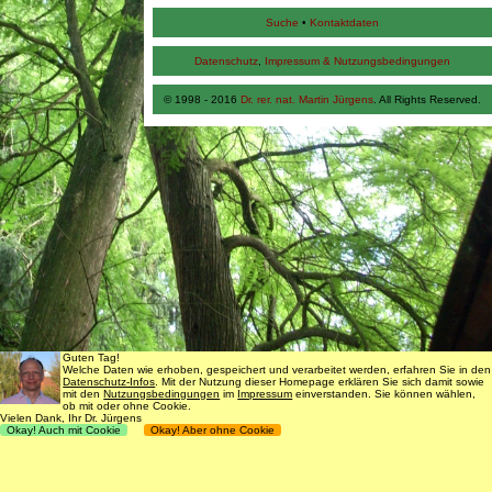
Suche
•
Kontaktdaten
Datenschutz
,
Impressum & Nutzungsbedingungen
© 1998 - 2016
Dr. rer. nat. Martin Jürgens
. All Rights Reserved.
Guten Tag!
Welche Daten wie erhoben, gespeichert und verarbeitet werden, erfahren Sie in den
Datenschutz-Infos
. Mit der Nutzung dieser Homepage erklären Sie sich damit sowie
mit den
Nutzungsbedingungen
im
Impressum
einverstanden. Sie können wählen,
ob mit oder ohne Cookie.
Vielen Dank, Ihr Dr. Jürgens
Okay! Auch mit Cookie
Okay! Aber ohne Cookie