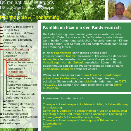
Dr. rer. nat. Martin Jürgens
Heilpraktiker für Psychotherapie
Paartherapie & Eheberatung
Konflikt im Paar um den Kinderwunsch
Kosten & freie Termine
Liebe & Sex
Kommunikation & Streit
Die Entscheidung, eine Familie gründen zu wollen ist sehr
Probleme im Alltag
gewichtig. Daher kann es auch die Beziehung sehr belasten,
Vertrauen, Eifersucht,
wenn beide Partner unterschiedliche Vorstellungen vom Kinder
Untreue
kriegen haben. Der Konflikt um den Kinderwunsch kann sogar
Trennung, Scheidung
zur Trennung führen.
Kinder & Erziehung
Kinder kriegen &
In einer
Paartherapie
kann dieses Thema einen
erziehen
entsprechenden
Rahmen
bekommen. Ich versuche dabei eine
Kinder bekommen
Atmosphäre
herzustellen, in der beide ihre persönlichen
Kinder bekommen
Vorstellungen von der Zukunft
ausdrücken können. Für die
Will ich Kinder
dabei herausgearbeiteten Problemstellungen können dann
bekommen?
gemeinsam Lösungen
erarbeitet werden.
Konflikt um
Wenn Sie Interesse an einer
Einzeltherapie
,
Paartherapie
,
Kinderwunsch
präventiven Paarberatung
, oder noch Fragen haben,
Wir kriegen keine
schreiben Sie mir einfach eine
eMail
oder rufen mich an (
0871-
Kinder
4301330
). Sie können sich auch direkt online einen
Termin
ungewollt schwanger
aussuchen
.
Mein Mann will
Abtreibung
Unklare Vaterschaft
Veränderung durch
Interessieren könnte Sie auch:
Kinder
Erziehung der Kinder
Therapie
>
Paartherapie
>
Probleme im Alltag
>
Lebensführung
Kinder und Trennung
& -auffassung
Partnersuche &
Seminare & Vorträge
>
Seminarthemen
>
Leben & Spiritualität
Beziehungsformen
Coaching
>
Ziele und Inhalte eines Coachings
>
Coaching für
Vorbeugung & Prävention
Führungskräfte
>
Lebens-/Karriereplanung
Methodik der
Therapie
>
Paartherapie
>
Vorbeugung & Prävention
>
Paartherapie
Lebensthemen
[mehr]