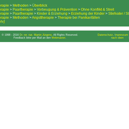
erapie
>
Methoden
>
Überblick
erapie
>
Paartherapie
>
Vorbeugung & Prävention
>
Ohne Konflikt & Streit
erapie
>
Paartherapie
>
Kinder & Erziehung
>
Erziehung der Kinder
>
Stiefvater / S
erapie
>
Methoden
>
Angsttherapie
>
Therapie bei Panikanfällen
hr]
© 1998 - 2016
Dr. rer. nat. Martin Jürgens
. All Rights Reserved.
Datenschutz
,
Impressum 
Feedback bitte per Mail an den
Webmaster
.
nach oben