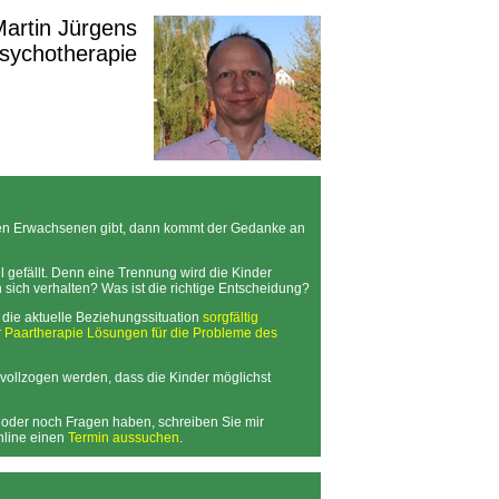
 Martin Jürgens
Psychotherapie
n Erwachsenen gibt, dann kommt der Gedanke an
 gefällt. Denn eine Trennung wird die Kinder
n sich verhalten? Was ist die richtige Entscheidung?
die aktuelle Beziehungssituation
sorgfältig
r
Paartherapie
Lösungen für die Probleme des
vollzogen werden, dass die Kinder möglichst
, oder noch Fragen haben, schreiben Sie mir
online einen
Termin aussuchen
.