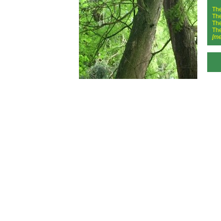
Th
Th
Th
Th
[me