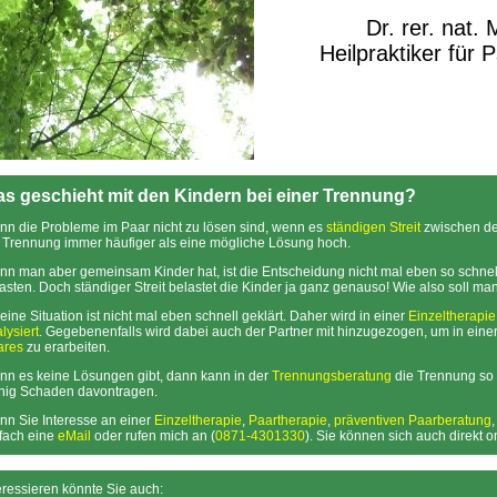
Dr. rer. nat.
Heilpraktiker für 
s geschieht mit den Kindern bei einer Trennung?
n die Probleme im Paar nicht zu lösen sind, wenn es
ständigen Streit
zwischen de
 Trennung immer häufiger als eine mögliche Lösung hoch.
n man aber gemeinsam Kinder hat, ist die Entscheidung nicht mal eben so schnell
asten. Doch ständiger Streit belastet die Kinder ja ganz genauso! Wie also soll ma
eine Situation ist nicht mal eben schnell geklärt. Daher wird in einer
Einzeltherapie
lysiert
. Gegebenenfalls wird dabei auch der Partner mit hinzugezogen, um in eine
ares
zu erarbeiten.
n es keine Lösungen gibt, dann kann in der
Trennungsberatung
die Trennung so 
nig Schaden davontragen.
n Sie Interesse an einer
Einzeltherapie
,
Paartherapie
,
präventiven Paarberatung
fach eine
eMail
oder rufen mich an (
0871-4301330
). Sie können sich auch direkt 
eressieren könnte Sie auch: