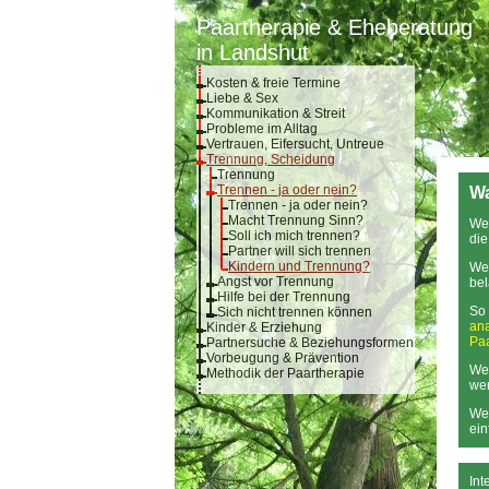
Paartherapie & Eheberatung
in Landshut
Kosten & freie Termine
Liebe & Sex
Kommunikation & Streit
Probleme im Alltag
Vertrauen, Eifersucht, Untreue
Trennung, Scheidung
Trennung
Trennen - ja oder nein?
Wa
Trennen - ja oder nein?
Macht Trennung Sinn?
Wen
Soll ich mich trennen?
die
Partner will sich trennen
Kindern und Trennung?
Wen
Angst vor Trennung
bel
Hilfe bei der Trennung
So 
Sich nicht trennen können
ana
Kinder & Erziehung
Pa
Partnersuche & Beziehungsformen
Vorbeugung & Prävention
Wen
Methodik der Paartherapie
we
Wen
ein
Int