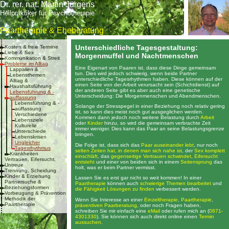
Dr. rer. nat. Martin Jürgens
Heilpraktiker für Psychotherapie
Paartherapie & Eheberatung
Unterschiedliche Tagesgestaltung:
Kosten & freie Termine
Liebe & Sex
Morgenmuffel und Nachtmenschen
Kommunikation & Streit
Probleme im Alltag
Eine Eigenart von Paaren ist, dass diese Dinge gemeinsam
Lappalien &
tun. Dies wird jedoch schwierig, wenn beide Partner
Lebensthemen
unterschiedliche Tagesrhythmen haben. Diese können auf der
Alltag &
einen Seite von der Arbeit verursacht sein (Schichtdienst) auf
Haushaltsführung
der anderen Seite gibt es aber auch eine genetische
Lebensführung & -
Unterscheidung: Die Morgenmenschen und Abendmenschen.
auffassung
Lebensführung & -
Solange der Stresspegel in einer Beziehung noch relativ gering
auffassung
ist, so kann dies meist noch gut ausgeglichen werden.
Verschiedene
Kommen dann jedoch noch weitere Belastung durch
Arbeit
Lebensziele
oder
Kinder
hinzu, so wird die gemeinsam verbrachte Zeit
Kulturelle
immer weniger. Dies kann das Paar an seine Belastungsgrenze
Unterschiede
bringen.
Lebenskrisen
Ungleicher
Die Folge ist, dass sich das
Paar auseinander lebt
, nur noch
Tagesrhythmus
selten Zeiten hat, in denen man sich nahe ist
, der
Sex komplett
Krankheiten
einschläft
, das
gegenseitige Vertrauen schwindet
,
Eifersucht
Vertrauen, Eifersucht,
entsteht
und einer von beiden sich in einem
Seitensprung
das
Untreue
holt, was er beim Partner vermisst.
Trennung, Scheidung
Kinder & Erziehung
Lassen Sie es erst gar nicht so weit kommen! In einer
Partnersuche &
Paartherapie
können auch
schwierige Themen bearbeitet
und
Beziehungsformen
die Fähigkeit Lösungen zu finden
verbessert werden.
Vorbeugung & Prävention
Methodik der
Wenn Sie Interesse an einer
Einzeltherapie
,
Paartherapie
,
Paartherapie
präventiven Paarberatung
, oder noch Fragen haben,
schreiben Sie mir einfach eine
eMail
oder rufen mich an (
0871-
4301330
). Sie können sich auch direkt online einen
Termin
aussuchen
.