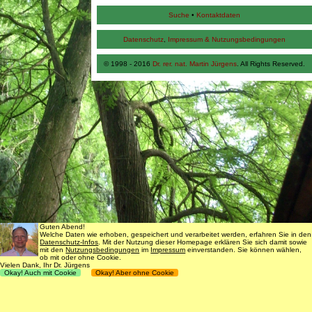
Suche
•
Kontaktdaten
Datenschutz
,
Impressum & Nutzungsbedingungen
© 1998 - 2016
Dr. rer. nat. Martin Jürgens
. All Rights Reserved.
Guten Abend!
Welche Daten wie erhoben, gespeichert und verarbeitet werden, erfahren Sie in den
Datenschutz-Infos
. Mit der Nutzung dieser Homepage erklären Sie sich damit sowie
mit den
Nutzungsbedingungen
im
Impressum
einverstanden. Sie können wählen,
ob mit oder ohne Cookie.
Vielen Dank, Ihr Dr. Jürgens
Okay! Auch mit Cookie
Okay! Aber ohne Cookie