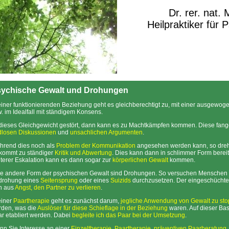
Dr. rer. nat.
Heilpraktiker für 
ychische Gewalt und Drohungen
einer funktionierenden Beziehung geht es gleichberechtigt zu, mit einer ausgewo
. im Idealfall mit ständigem Konsens.
 dieses Gleichgewicht gestört, dann kann es zu Machtkämpfen kommen. Diese fange
dlosen Diskussionen
und
unsachlichen Argumenten
.
hrend dies noch als
Problem der Kommunikation
angesehen werden kann, so dreht
kommt zu ständiger
Kritik und Abwertung
. Dies kann dann in schlimmer Form berei
terer Eskalation kann es dann sogar zur
körperlichen Gewalt
kommen.
e andere Form der psychischen Gewalt sind Drohungen. So versuchen Menschen in 
drohung eines
Seitensprung
oder eines
Suizids
durchzusetzen. Der eingeschüchtert
h aus
Angst, den Partner zu verlieren
.
einer
Paartherapie
geht es zunächst darum,
jegliche Anwendung von Gewalt zu st
rden, was die
Auslöser für diese Schieflage in der Beziehung
waren. Auf dieser Ba
r etabliert werden. Dabei
begleite ich das Paar bei der Umsetzung
.
n Sie Interesse an einer
Einzeltherapie
,
Paartherapie
,
präventiven Paarberatung