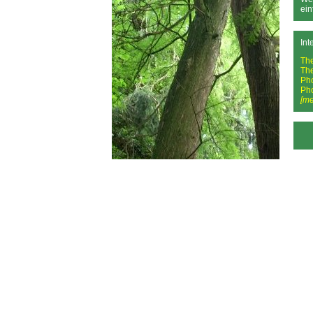
ein
Int
Th
Th
Ph
Ph
[me