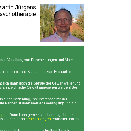
 Martin Jürgens
Psychotherapie
genen Verteilung von Entscheidungen und Macht,
n meist im ganz Kleinen an, zum Beispiel mit
 sich dann doch die Spirale der Gewalt weiter und
ts als psychische Gewalt angesehen werden! Bei
einer Beziehung, ihre Interessen mit der
e Partner ist dann meistens verängstigt und fügt
oppen
! Dann kann gemeinsam herausgefunden
sis können dann
neue Lösungen
erarbeitet und im
, oder noch Fragen haben, schreiben Sie mir