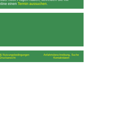
online einen
Termin aussuchen
.
& Nutzungsbedingungen
Anfahrtsbeschreibung
,
Suche
Druckansicht
Kontaktdaten