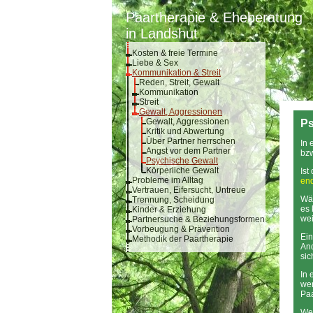
Paartherapie & Eheberatung
in Landshut
Kosten & freie Termine
Liebe & Sex
Kommunikation & Streit
Reden, Streit, Gewalt
Kommunikation
Streit
Gewalt, Aggressionen
Gewalt, Aggressionen
Ps
Kritik und Abwertung
Über Partner herrschen
In 
Angst vor dem Partner
bzw
Psychische Gewalt
Körperliche Gewalt
Ist
Probleme im Alltag
en
Vertrauen, Eifersucht, Untreue
Wä
Trennung, Scheidung
es 
Kinder & Erziehung
wei
Partnersuche & Beziehungsformen
Vorbeugung & Prävention
Ein
Methodik der Paartherapie
An
sic
In 
we
Paa
Wen