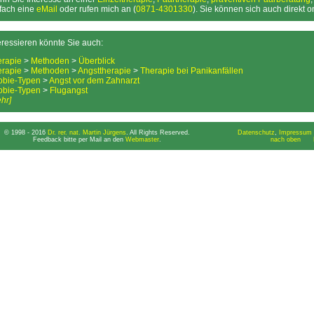
fach eine
eMail
oder rufen mich an (
0871-4301330
). Sie können sich auch direkt 
eressieren könnte Sie auch:
erapie
>
Methoden
>
Überblick
erapie
>
Methoden
>
Angsttherapie
>
Therapie bei Panikanfällen
obie-Typen
>
Angst vor dem Zahnarzt
obie-Typen
>
Flugangst
hr]
© 1998 - 2016
Dr. rer. nat. Martin Jürgens
. All Rights Reserved.
Datenschutz
,
Impressum 
Feedback bitte per Mail an den
Webmaster
.
nach oben