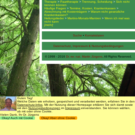
Therapie
>
Paartherapie
>
Trennung, Scheidung
>
Sich nicht
trennen können
Häufige Fragen
>
Termine, Kosten, Krankenkassen
>
Abrechnung mit Kostenträgern
>
Warum nicht gesetzliche
Krankenkassen?
Heilungslieder
>
Martins-Monats-Mantren
>
Wenn ich mal was
nicht kann
[mehr]
Suche
•
Kontaktdaten
Datenschutz
,
Impressum & Nutzungsbedingungen
© 1998 - 2016
Dr. rer. nat. Martin Jürgens
. All Rights Reserved.
Guten Tag!
Welche Daten wie erhoben, gespeichert und verarbeitet werden, erfahren Sie in den
Datenschutz-Infos
. Mit der Nutzung dieser Homepage erklären Sie sich damit sowie
mit den
Nutzungsbedingungen
im
Impressum
einverstanden. Sie können wählen,
ob mit oder ohne Cookie.
Vielen Dank, Ihr Dr. Jürgens
Okay! Auch mit Cookie
Okay! Aber ohne Cookie