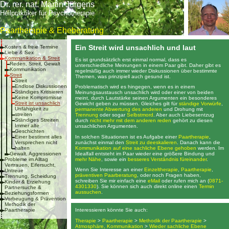
Dr. rer. nat. Martin Jürgens
Heilpraktiker für Psychotherapie
Paartherapie & Eheberatung
Ein Streit wird unsachlich und laut
Kosten & freie Termine
Liebe & Sex
Kommunikation & Streit
Es ist grundsätzlich erst einmal normal, dass es
Reden, Streit, Gewalt
unterschiedliche Meinungen in einem Paar gibt. Daher gibt es
Kommunikation
regelmäßig auch immer wieder Diskussionen über bestimmte
Streit
Themen, was prinzipiell auch gesund ist.
Streit
Endlose Diskussionen
Problematisch wird es hingegen, wenn es in einem
Ständiges Kritisieren
Meinungsaustausch unsachlich wird oder einer von beiden
Keine Kompromisse
meint, durch Lautstärke seinen Argumenten ein besonderes
Streit ist unsachlich
Gewicht geben zu müssen. Gleiches gilt für
ständige Vorwürfe
,
Unfähigkeit zu
permanente Abwertung des anderen
und Drohung mit
streiten
Trennung
oder sogar
Selbstmord
. Aber auch Liebesentzug
Ständiges Streiten
durch
nicht mehr mit dem anderen reden
gehört zu diesen
Immer alte
unsachlichen Argumenten.
Geschichten
In solchen Situationen ist es Aufgabe einer
Paartherapie
,
Einer bestimmt alles
zunächst einmal den
Streit zu deeskalieren
. Danach kann die
Versprechen nicht
Kommunikation auf eine sachliche Ebene gehoben
werden. Im
halten
Idealfall entsteht im Paar wieder eine größere Bindung und
Gewalt, Aggressionen
mehr Nähe
, sowie ein
besseres Verständnis füreinander
.
Probleme im Alltag
Vertrauen, Eifersucht,
Wenn Sie Interesse an einer
Einzeltherapie
,
Paartherapie
,
Untreue
präventiven Paarberatung
, oder noch Fragen haben,
Trennung, Scheidung
schreiben Sie mir einfach eine
eMail
oder rufen mich an (
0871-
Kinder & Erziehung
4301330
). Sie können sich auch direkt online einen
Termin
Partnersuche &
aussuchen
.
Beziehungsformen
Vorbeugung & Prävention
Methodik der
Paartherapie
Interessieren könnte Sie auch:
Therapie
>
Paartherapie
>
Methodik der Paartherapie
>
Atmosphäre, Kommunikation
>
Wieder sachliche Ebene