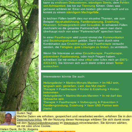
kann zu
endlosen Diskussionen
,
ständigen Streits
, dem
Fehlen
von Achtsamkeit
, bis hin zur
Trennung
führen. Oder, was
genauso schlimm ist: Einer von beiden gibt immer nach und es
kommt zu einem
ständigem Machtgefälle
.
In leichten Fällen betrifft dies nur einzelne Themen, wie zum
Beispiel
Haushaltsführung
,
Familienplanung
,
Erziehung
,
Finanzen
,
Schwiegereltern
und
Sexualität
. In schweren Fällen
durchzieht es die gesamte Partnerschaft, wenn man dann
überhaupt noch von einer "Partnerschaft" sprechen kann.
In einer
Paartherapie
wird zuerst einmal die
Kommunikation
und
Beziehungssituation
geklärt. Dann kann durch eine
Kombination aus
Einzeltherapie
und
Paartherapie
versucht
werden, die
Fähigkeit, gute Lösungen zu finden
, zu vermitteln.
Wenn Sie Interesse an einer
Einzeltherapie
,
Paartherapie
,
präventiven Paarberatung
, oder noch Fragen haben,
schreiben Sie mir einfach eine
eMail
oder rufen mich an (
0871-
4301330
). Sie können sich auch direkt online einen
Termin
aussuchen
.
Interessieren könnte Sie auch:
Heilungslieder
>
Martins-Monats-Mantren
>
Im H&J sein,
langsam sein, genießen, Lied, das Mut macht
Therapie
>
Paartherapie
>
Kinder & Erziehung
>
Kinder
bekommen
Heilungslieder
>
Martins-Monats-Mantren
>
In mir darf das
Schwache sein
Therapie
>
Paartherapie
>
Vorbeugung & Prävention
>
Familiengründung, Erziehung
>
Vater UND Partner sein
[mehr]
Guten Tag!
Welche Daten wie erhoben, gespeichert und verarbeitet werden, erfahren Sie in den
Suche
•
Kontaktdaten
Datenschutz-Infos
. Mit der Nutzung dieser Homepage erklären Sie sich damit sowie
mit den
Nutzungsbedingungen
im
Impressum
einverstanden. Sie können wählen,
ob mit oder ohne Cookie.
Vielen Dank, Ihr Dr. Jürgens
Datenschutz
,
Impressum & Nutzungsbedingungen