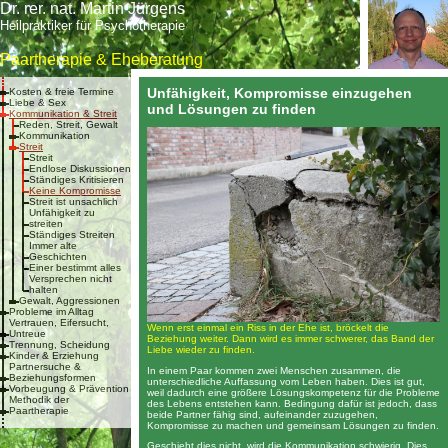
Dr. rer. nat. Martin Jürgens
Heilpraktiker für Psychotherapie
Paartherapie & Eheberatung
Unfähigkeit, Kompromisse einzugehen
Kosten & freie Termine
Liebe & Sex
und Lösungen zu finden
Kommunikation & Streit
Reden, Streit, Gewalt
Kommunikation
Streit
Streit
Endlose Diskussionen
Ständiges Kritisieren
Keine Kompromisse
Streit ist unsachlich
Unfähigkeit zu
streiten
Ständiges Streiten
Immer alte
Geschichten
Einer bestimmt alles
Versprechen nicht
halten
Gewalt, Aggressionen
Probleme im Alltag
Vertrauen, Eifersucht,
Wenn erst einmal ein Riss in der Ehe ist, bröckelt die
Untreue
Beziehung weiter. Dann wird es immer schwerer, das Band der
Trennung, Scheidung
Liebe wieder zu finden.
Kinder & Erziehung
Partnersuche &
In einem Paar kommen zwei Menschen zusammen, die
Beziehungsformen
unterschiedliche Auffassung vom Leben haben. Dies ist gut,
Vorbeugung & Prävention
weil dadurch eine größere Lösungskompetenz für die Probleme
Methodik der
des Lebens entstehen kann. Bedingung dafür ist jedoch, dass
Paartherapie
beide Partner fähig sind, aufeinander zuzugehen,
Kompromisse zu machen und gemeinsam Lösungen zu finden.
Geschieht dies nicht, wird die Kommunikation schwierig. Dies