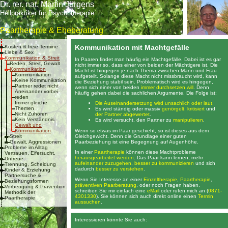
Dr. rer. nat. Martin Jürgens
Heilpraktiker für Psychotherapie
Paartherapie & Eheberatung
Kommunikation mit Machtgefälle
Kosten & freie Termine
Liebe & Sex
Kommunikation & Streit
In Paaren findet man häufig ein Machtgefälle. Dabei ist es gar
Reden, Streit, Gewalt
nicht immer so, dass einer von beiden der Mächtigere ist. Die
Kommunikation
Macht ist hingegen je nach Thema zwischen Mann und Frau
Kommunikation
aufgeteilt. Solange diese Macht nicht missbraucht wird, kann
Keine Kommunikation
die Beziehung stabil sein. Problematisch wird es hingegen,
Partner redet nicht
wenn sich einer von beiden
immer durchsetzen will
. Denn
Aneinander vorbei
häufig gehen dabei die sachlichen Argumente. Die Folge ist:
reden
Immer gleiche
Die Auseinandersetzung wird unsachlich oder laut.
Themen
Es wird ständig oder massiv
genörgelt, kritisiert
und
Nicht Zuhören
der Partner abgewertet
.
Kein Verständnis
Es wird versucht, den Partner zu
manipulieren
.
Gewalt und
Wenn so etwas im Paar geschieht, so ist dieses aus dem
Kommunikation
Gleichgewicht. Denn die Grundlage einer guten
Streit
Paarbeziehung ist eine Begegnung auf Augenhöhe.
Gewalt, Aggressionen
Probleme im Alltag
In einer
Paartherapie
können diese Machtprobleme
Vertrauen, Eifersucht,
herausgearbeitet werden
. Das Paar kann lernen, mehr
Untreue
aufeinander zuzugehen
,
besser zu kommunizieren
und sich
Trennung, Scheidung
dadurch
besser zu verstehen
.
Kinder & Erziehung
Partnersuche &
Wenn Sie Interesse an einer
Einzeltherapie
,
Paartherapie
,
Beziehungsformen
präventiven Paarberatung
, oder noch Fragen haben,
Vorbeugung & Prävention
schreiben Sie mir einfach eine
eMail
oder rufen mich an (
0871-
Methodik der
4301330
). Sie können sich auch direkt online einen
Termin
Paartherapie
aussuchen
.
Interessieren könnte Sie auch: