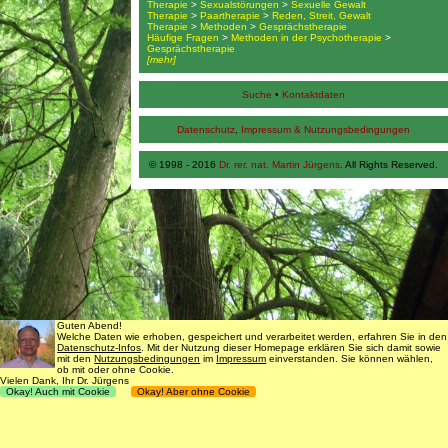
Therapie
>
Sexualstörungen
>
Sexuelle Gewalt
Therapie
>
Paartherapie
>
Reden, Streit, Gewalt
Therapie
>
Methoden
>
Gesprächstherapie
Häufige Fragen
>
Methoden in der Psychotherapie
>
Gesprächstherapie
[mehr]
Suche
•
Kontaktdaten
Datenschutz
,
Impressum & Nutzungsbedingungen
© 1998 - 2016
Dr. rer. nat. Martin Jürgens
. All Rights Reserved.
Guten Abend!
Welche Daten wie erhoben, gespeichert und verarbeitet werden, erfahren Sie in den
Datenschutz-Infos
. Mit der Nutzung dieser Homepage erklären Sie sich damit sowie
mit den
Nutzungsbedingungen
im
Impressum
einverstanden. Sie können wählen,
ob mit oder ohne Cookie.
Vielen Dank, Ihr Dr. Jürgens
Okay! Auch mit Cookie
Okay! Aber ohne Cookie