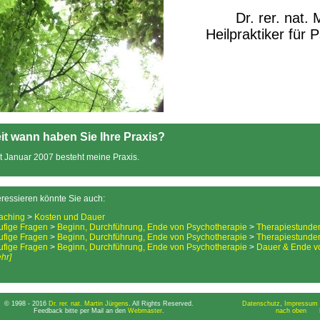
Dr. rer. nat.
Heilpraktiker für 
it wann haben Sie Ihre Praxis?
t Januar 2007 besteht meine Praxis.
eressieren könnte Sie auch:
aching
>
Kosten und Dauer
ufige Fragen
>
Beginn, Durchführung, Ende von Psychotherapie
>
Therapiestunde
ufige Fragen
>
Beginn, Durchführung, Ende von Psychotherapie
>
Therapiestunde
ufige Fragen
>
Beginn, Durchführung, Ende von Psychotherapie
>
Dauer & Ende v
hr]
© 1998 - 2016
Dr. rer. nat. Martin Jürgens
. All Rights Reserved.
Datenschutz
,
Impressum 
Feedback bitte per Mail an den
Webmaster
.
nach oben