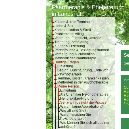
Paartherapie & Eheberatung
in Landshut
Kosten & freie Termine
Liebe & Sex
Kommunikation & Streit
Probleme im Alltag
Vertrauen, Eifersucht, Untreue
Trennung, Scheidung
Kinder & Erziehung
Partnersuche & Beziehungsformen
Vorbeugung & Prävention
Se
Methodik der Paartherapie
Häufige Fragen
Sei
Einleitung
Beginn, Durchführung, Ende von
Psychotherapie
Termine, Kosten, Krankenkassen
Int
Methoden in der Psychotherapie
Meine Person
Co
Einleitung
Hä
Als Chemiker Psychotherapie?
Hä
Heilpraktiker-Prüfung
Hä
Seit wann besteht die Praxis?
[me
Warum keine Approbation?
Wie alt sind Sie?
Warum machen Sie
Psychotherapie?
Wie können Sie sich all das nur
anhören?