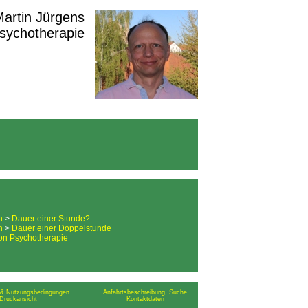
 Martin Jürgens
Psychotherapie
n
>
Dauer einer Stunde?
n
>
Dauer einer Doppelstunde
on Psychotherapie
& Nutzungsbedingungen
Anfahrtsbeschreibung
,
Suche
Druckansicht
Kontaktdaten