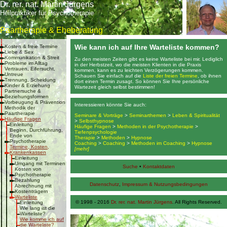
Dr. rer. nat. Martin Jürgens
Heilpraktiker für Psychotherapie
Paartherapie & Eheberatung
Wie kann ich auf Ihre Warteliste kommen?
Kosten & freie Termine
Liebe & Sex
Kommunikation & Streit
Zu den meisten Zeiten gibt es keine Warteliste bei mir. Lediglich
Probleme im Alltag
in der Herbstzeit, wo die meisten Klienten in die Praxis
Vertrauen, Eifersucht,
kommen, kann es zu leichten Verzögerungen kommen.
Untreue
Schauen Sie einfach auf die
Liste der freien Termine
, ob ihnen
Trennung, Scheidung
dort einen Termin zusagt. So können Sie Ihre persönliche
Kinder & Erziehung
Wartezeit gleich selbst bestimmen!
Partnersuche &
Beziehungsformen
Vorbeugung & Prävention
Interessieren könnte Sie auch:
Methodik der
Paartherapie
Seminare & Vorträge
>
Seminarthemen
>
Leben & Spiritualität
Häufige Fragen
>
Selbsthypnose
Einleitung
Häufige Fragen
>
Methoden in der Psychotherapie
>
Beginn, Durchführung,
Tiefenpsychologie
Ende von
Therapie
>
Methoden
>
Hypnose
Psychotherapie
Coaching
>
Coaching
>
Methoden im Coaching
>
Hypnose
Termine, Kosten,
[mehr]
Krankenkassen
Einleitung
Umgang mit Terminen
Suche
•
Kontaktdaten
Kosten von
Psychotherapie
Bezahlung
Datenschutz
,
Impressum & Nutzungsbedingungen
Abrechnung mit
Kostenträgern
Warteliste
© 1998 - 2016
Dr. rer. nat. Martin Jürgens
. All Rights Reserved.
Einleitung
Wie lang ist die
Warteliste?
Wie komme ich auf
die Warteliste?