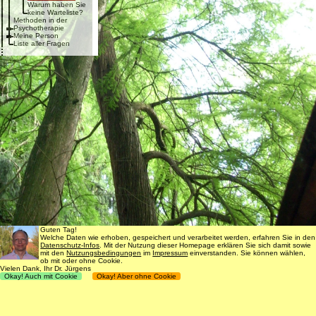
Warum haben Sie
keine Warteliste?
Methoden in der
Psychotherapie
Meine Person
Liste aller Fragen
Guten Tag!
Welche Daten wie erhoben, gespeichert und verarbeitet werden, erfahren Sie in den
Datenschutz-Infos
. Mit der Nutzung dieser Homepage erklären Sie sich damit sowie
mit den
Nutzungsbedingungen
im
Impressum
einverstanden. Sie können wählen,
ob mit oder ohne Cookie.
Vielen Dank, Ihr Dr. Jürgens
Okay! Auch mit Cookie
Okay! Aber ohne Cookie