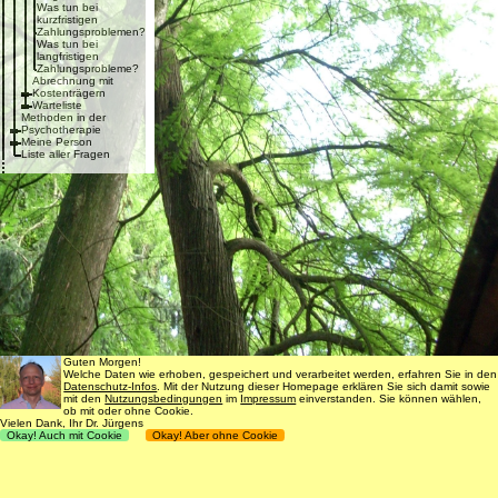
Was tun bei
kurzfristigen
Zahlungsproblemen?
Was tun bei
langfristigen
Zahlungsprobleme?
Abrechnung mit
Kostenträgern
Warteliste
Methoden in der
Psychotherapie
Meine Person
Liste aller Fragen
Guten Morgen!
Welche Daten wie erhoben, gespeichert und verarbeitet werden, erfahren Sie in den
Datenschutz-Infos
. Mit der Nutzung dieser Homepage erklären Sie sich damit sowie
mit den
Nutzungsbedingungen
im
Impressum
einverstanden. Sie können wählen,
ob mit oder ohne Cookie.
Vielen Dank, Ihr Dr. Jürgens
Okay! Auch mit Cookie
Okay! Aber ohne Cookie