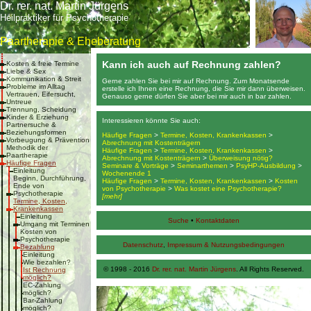
Dr. rer. nat. Martin Jürgens
Heilpraktiker für Psychotherapie
Paartherapie & Eheberatung
Kann ich auch auf Rechnung zahlen?
Kosten & freie Termine
Liebe & Sex
Kommunikation & Streit
Gerne zahlen Sie bei mir auf Rechnung. Zum Monatsende
Probleme im Alltag
erstelle ich Ihnen eine Rechnung, die Sie mir dann überweisen.
Vertrauen, Eifersucht,
Genauso gerne dürfen Sie aber bei mir auch in bar zahlen.
Untreue
Trennung, Scheidung
Kinder & Erziehung
Interessieren könnte Sie auch:
Partnersuche &
Beziehungsformen
Häufige Fragen
>
Termine, Kosten, Krankenkassen
>
Vorbeugung & Prävention
Abrechnung mit Kostenträgern
Methodik der
Häufige Fragen
>
Termine, Kosten, Krankenkassen
>
Paartherapie
Abrechnung mit Kostenträgern
>
Überweisung nötig?
Häufige Fragen
Seminare & Vorträge
>
Seminarthemen
>
PsyHP-Ausbildung
>
Einleitung
Wochenende 1
Beginn, Durchführung,
Häufige Fragen
>
Termine, Kosten, Krankenkassen
>
Kosten
Ende von
von Psychotherapie
>
Was kostet eine Psychotherapie?
Psychotherapie
[mehr]
Termine, Kosten,
Krankenkassen
Einleitung
Suche
•
Kontaktdaten
Umgang mit Terminen
Kosten von
Psychotherapie
Datenschutz
,
Impressum & Nutzungsbedingungen
Bezahlung
Einleitung
Wie bezahlen?
© 1998 - 2016
Dr. rer. nat. Martin Jürgens
. All Rights Reserved.
Ist Rechnung
möglich?
EC-Zahlung
möglich?
Bar-Zahlung
möglich?