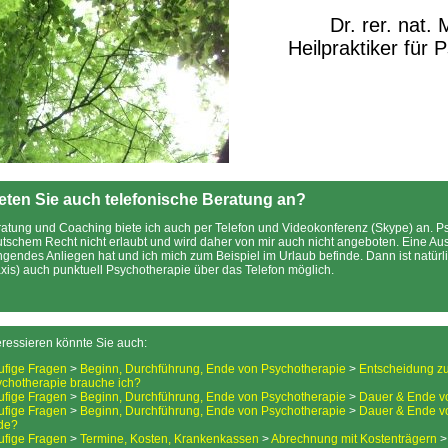
Dr. rer. nat.
Heilpraktiker für 
eten Sie auch telefonische Beratung an?
atung und Coaching biete ich auch per Telefon und Videokonferenz (Skype) an. Ps
tschem Recht nicht erlaubt und wird daher von mir auch nicht angeboten. Eine Au
ngendes Anliegen hat und ich mich zum Beispiel im Urlaub befinde. Dann ist natür
xis) auch punktuell Psychotherapie über das Telefon möglich.
eressieren könnte Sie auch:
ufige Fragen
>
Beginn, Durchführung, Ende von Psychotherapie
>
Entscheidung zu
chotherapie brauche ich?
ufige Fragen
>
Beginn, Durchführung, Ende von Psychotherapie
>
Dauer & Ende v
ufige Fragen
>
Beginn, Durchführung, Ende von Psychotherapie
>
Dauer & Ende v
de?
ufige Fragen
>
Termine, Kosten, Krankenkassen
>
Abrechnung mit Kostenträgern