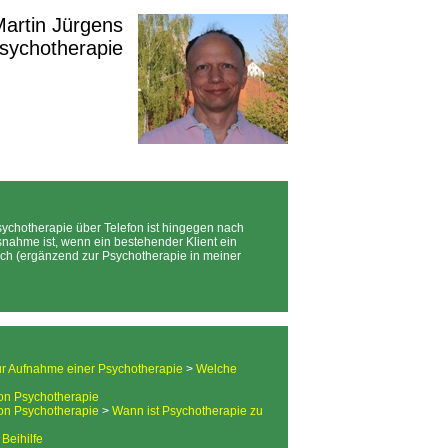
 Martin Jürgens
Psychotherapie
ychotherapie über Telefon ist hingegen nach
snahme ist, wenn ein bestehender Klient ein
lich (ergänzend zur Psychotherapie in meiner
r Aufnahme einer Psychotherapie
>
Welche
on Psychotherapie
on Psychotherapie
>
Wann ist Psychotherapie zu
>
Beihilfe