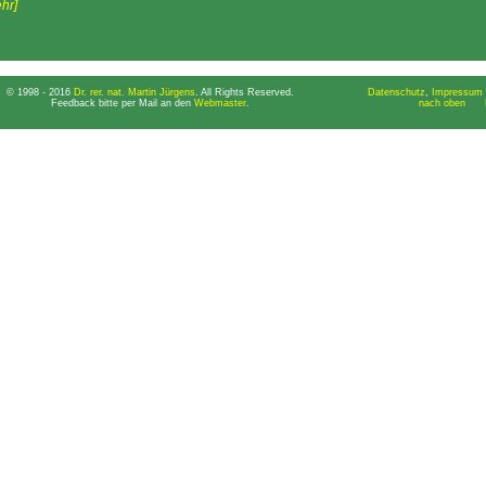
hr]
© 1998 - 2016
Dr. rer. nat. Martin Jürgens
. All Rights Reserved.
Datenschutz
,
Impressum 
Feedback bitte per Mail an den
Webmaster
.
nach oben