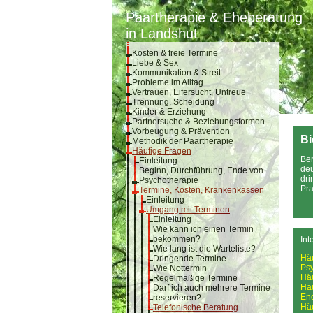
Paartherapie & Eheberatung
in Landshut
Kosten & freie Termine
Liebe & Sex
Kommunikation & Streit
Probleme im Alltag
Vertrauen, Eifersucht, Untreue
Trennung, Scheidung
Kinder & Erziehung
Partnersuche & Beziehungsformen
Vorbeugung & Prävention
Bi
Methodik der Paartherapie
Häufige Fragen
Ber
Einleitung
deu
Beginn, Durchführung, Ende von
dri
Psychotherapie
Pra
Termine, Kosten, Krankenkassen
Einleitung
Umgang mit Terminen
Einleitung
Wie kann ich einen Termin
bekommen?
Int
Wie lang ist die Warteliste?
Hä
Dringende Termine
Psy
Wie Nottermin
Hä
Regelmäßige Termine
Hä
Darf ich auch mehrere Termine
En
reservieren?
Hä
Telefonische Beratung