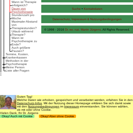
Wann ist Therapie
erfolgreich?
Dauer von
Suche
•
Kontaktdaten
Psychotherapie
Stundenzahl pro
Woche
Datenschutz
,
Impressum & Nutzungsbedingungen
Maximaler Abstand
von
Therapiestunden?
© 1998 - 2016
Dr. rer. nat. Martin Jürgens
. All Rights Reserved.
Urlaub während
Therapie?
Wann ist
Psychotherapie zu
Ende?
Auch größere
Pausen?
Termine, Kosten,
Krankenkassen
Methoden in der
Psychotherapie
Meine Person
Liste aller Fragen
Guten Tag!
Welche Daten wie erhoben, gespeichert und verarbeitet werden, erfahren Sie in den
Datenschutz-Infos
. Mit der Nutzung dieser Homepage erklären Sie sich damit sowie
mit den
Nutzungsbedingungen
im
Impressum
einverstanden. Sie können wählen,
ob mit oder ohne Cookie.
Vielen Dank, Ihr Dr. Jürgens
Okay! Auch mit Cookie
Okay! Aber ohne Cookie