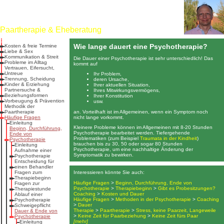
Dr. rer. nat. Martin Jürgens
Heilpraktiker für Psychotherapie
Paartherapie & Eheberatung
Wie lange dauert eine Psychotherapie?
Kosten & freie Termine
Liebe & Sex
Kommunikation & Streit
Die Dauer einer Psychotherapie ist sehr unterschiedlich! Das
Probleme im Alltag
kommt auf
Vertrauen, Eifersucht,
Untreue
Ihr Problem,
Trennung, Scheidung
deren Ursache,
Kinder & Erziehung
Ihrer aktuellen Situation,
Partnersuche &
Ihres Mitwirkungsvermögens,
Beziehungsformen
Ihrer Konstitution
Vorbeugung & Prävention
usw.
Methodik der
an. Vorteilhaft ist im Allgemeinen, wenn ein Symptom noch
Paartherapie
nicht lange vorkommt.
Häufige Fragen
Einleitung
Kleinere Probleme können im Allgemeinen mit 8-20 Stunden
Beginn, Durchführung,
Psychotherapie bearbeitet werden. Tiefergehende
Ende von
Problematiken (zum Beispiel
Traumata in der Kindheit
)
Psychotherapie
brauchen bis zu 30, 50 oder sogar 80 Stunden
Einleitung
Psychotherapie, um eine nachhaltige Änderung der
Aufnahme einer
Symptomatik zu bewirken.
Psychotherapie
Entscheidung für
einen Behandler
Fragen zum
Interessieren könnte Sie auch:
Therapiebeginn
Häufige Fragen
>
Beginn, Durchführung, Ende von
Fragen zur
Psychotherapie
>
Therapiebeginn
>
Gibt es Probesitzungen?
Therapiestunde
Coaching
>
Kosten und Dauer
Ablauf einer
Häufige Fragen
>
Methoden in der Psychotherapie
>
Coaching
Psychotherapie
>
Dauer
Schweigepflicht
Therapie
>
Paartherapie
>
Stress, keine Paarzeit, Langeweile
Dauer & Ende von
>
Keine Zeit für Paarbeziehung
>
Keine Zeit fürs Paar
Psychotherapie
[mehr]
Einleitung