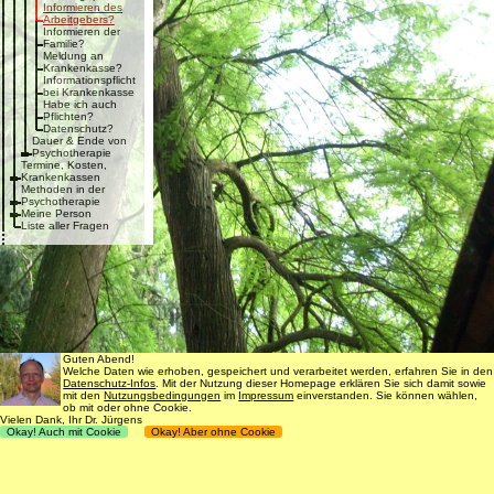
Informieren des
Arbeitgebers?
Informieren der
Familie?
Meldung an
Krankenkasse?
Informationspflicht
bei Krankenkasse
Habe ich auch
Pflichten?
Datenschutz?
Dauer & Ende von
Psychotherapie
Termine, Kosten,
Krankenkassen
Methoden in der
Psychotherapie
Meine Person
Liste aller Fragen
Guten Abend!
Welche Daten wie erhoben, gespeichert und verarbeitet werden, erfahren Sie in den
Datenschutz-Infos
. Mit der Nutzung dieser Homepage erklären Sie sich damit sowie
mit den
Nutzungsbedingungen
im
Impressum
einverstanden. Sie können wählen,
ob mit oder ohne Cookie.
Vielen Dank, Ihr Dr. Jürgens
Okay! Auch mit Cookie
Okay! Aber ohne Cookie