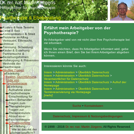
Dr. rer. nat. Martin Jürgens
Heilpraktiker für Psychotherapie
Paartherapie & Eheberatung
Erfährt mein Arbeitgeber von der
Kosten & freie Termine
Liebe & Sex
Psychotherapie?
Kommunikation & Streit
Probleme im Alltag
Ihr Arbeitgeber wird von mir nicht über Ihre Psychotherapie bei
Vertrauen, Eifersucht,
mir informiert.
Untreue
Trennung, Scheidung
Wenn Sie möchten, dass Ihr Arbeitgeber informiert wird, gebe
Kinder & Erziehung
ich Ihnen einen Brief, den Sie bei Ihrem Arbeitgeber abgeben
Partnersuche &
können.
Beziehungsformen
Vorbeugung & Prävention
Methodik der
Interessieren könnte Sie auch:
Paartherapie
Häufige Fragen
Intern
>
Administration
>
Überblick Datenschutz
Einleitung
Intern
>
Administration
>
Überblick Datenschutz
>
Beginn, Durchführung,
Verantwortlicher für Datenschutz
Ende von
Intern
>
Administration
>
Überblick Datenschutz
>
Aufruf der
Psychotherapie
Homepage
Einleitung
Intern
>
Administration
>
Überblick Datenschutz
>
Aufnahme einer
Terminreservierung via Homepage
Psychotherapie
[mehr]
Entscheidung für
einen Behandler
Fragen zum
Suche
•
Kontaktdaten
Therapiebeginn
Fragen zur
Therapiestunde
Ablauf einer
Datenschutz
,
Impressum & Nutzungsbedingungen
Psychotherapie
Schweigepflicht
Einleitung
© 1998 - 2016
Dr. rer. nat. Martin Jürgens
. All Rights Reserved.
Wie ist das mit der
Schweigepflicht?