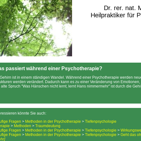
Dr. rer. nat.
Heilpraktiker für 
s passiert während einer Psychotherapie?
 Gehirn ist in einem ständigen Wandel. Während einer Psychotherapie werden neue 
ukturen werden verändert. Dadurch kann es zu einer Veränderung von Emotione
 alte Spruch "Was Hänschen nicht lernt, lernt Hans nimmermehr" ist durch die Gehi
eressieren könnte Sie auch:
ufige Fragen
>
Methoden in der Psychotherapie
>
Tiefenpsychologie
erapie
>
Methoden
>
Traumdeutung
ufige Fragen
>
Methoden in der Psychotherapie
>
Tiefenpsychologie
>
Wirkungswe
ufige Fragen
>
Methoden in der Psychotherapie
>
Tiefenpsychologie
>
Geht das o
hr]