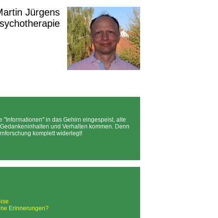
 Martin Jürgens
Psychotherapie
"Informationen" in das Gehirn eingespeist, alte
n, Gedankeninhalten und Verhalten kommen. Denn
rnforschung komplett widerlegt!
ise
hne Erinnerungen?