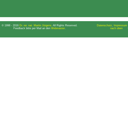
© 1998 - 2016
Dr. rer. nat. Martin Jürgens
. All Rights Reserved.
Datenschutz
,
Impressum 
Feedback bitte per Mail an den
Webmaster
.
nach oben