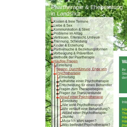
Paartherapie & Eheberatung
in Landshut
Kosten & freie Termine
Liebe & Sex
Kommunikation & Streit
Probleme im Alltag
Vertrauen, Eifersucht, Untreue
Trennung, Scheidung
Kinder & Erziehung
Partnersuche & Beziehungsformen
Vorbeugung & Prävention
Methodik der Paartherapie
Häufige Fragen
Wa
Einleitung
Beginn, Durchführung, Ende von
Ihr
Psychotherapie
Str
Einleitung
der
Aufnahme einer Psychotherapie
Entscheidung für einen Behandler
Fragen zum Therapiebeginn
Fragen zur Therapiestunde
Ablauf einer Psychotherapie
Einleitung
Int
Wie wirkt Psychotherapie?
Wie verläuft eine Behandlung?
Hä
Ablauf einer Psychotherapie-
Th
Stunde
Hä
Muss ich alles sagen?
Hä
Was bedeutet Psychotherapie?
[me