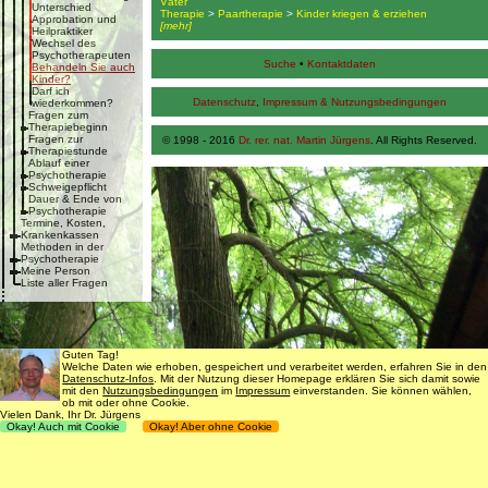
Väter
Unterschied
Therapie
>
Paartherapie
>
Kinder kriegen & erziehen
Approbation und
[mehr]
Heilpraktiker
Wechsel des
Psychotherapeuten
Suche
•
Kontaktdaten
Behandeln Sie auch
Kinder?
Darf ich
Datenschutz
,
Impressum & Nutzungsbedingungen
wiederkommen?
Fragen zum
Therapiebeginn
Fragen zur
© 1998 - 2016
Dr. rer. nat. Martin Jürgens
. All Rights Reserved.
Therapiestunde
Ablauf einer
Psychotherapie
Schweigepflicht
Dauer & Ende von
Psychotherapie
Termine, Kosten,
Krankenkassen
Methoden in der
Psychotherapie
Meine Person
Liste aller Fragen
Guten Tag!
Welche Daten wie erhoben, gespeichert und verarbeitet werden, erfahren Sie in den
Datenschutz-Infos
. Mit der Nutzung dieser Homepage erklären Sie sich damit sowie
mit den
Nutzungsbedingungen
im
Impressum
einverstanden. Sie können wählen,
ob mit oder ohne Cookie.
Vielen Dank, Ihr Dr. Jürgens
Okay! Auch mit Cookie
Okay! Aber ohne Cookie