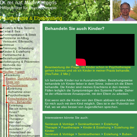
Dr. rer. nat. Martin Jürgens
Heilpraktiker für Psychotherapie
Paartherapie & Eheberatung
Behandeln Sie auch Kinder?
Kosten & freie Termine
Liebe & Sex
Kommunikation & Streit
Probleme im Alltag
Vertrauen, Eifersucht,
Untreue
Trennung, Scheidung
Kinder & Erziehung
Partnersuche &
Beziehungsformen
Vorbeugung & Prävention
Methodik der
Beantwortung der Frage, ob Kinder schon in Psy­cho­therapie
Paartherapie
gehen können und ob ich Kinder in meiner Praxis behandle.
Häufige Fragen
(YouTube, 2 Min.)
Einleitung
Beginn, Durchführung,
Ich behandle Kinder nur in Ausnahmefällen. Beziehungsweise
Ende von
behandele ich Kinder lieber in dem Sinne, indem ich die Eltern
Psychotherapie
behandle. Die Kinder sind meines Erachtens in den meisten
Einleitung
Fällen lediglich die Symptomträger des Systems Familie. Daher
Aufnahme einer
ist der effizienteste Ansatzpunkt, mit den Eltern zu arbeiten.
Psychotherapie
Entscheidung für
Erst wenn sich die Kinder von den Eltern ablösen ist eine Arbeit
einen Behandler
für mich auch mit dem Kind möglich. Dies ist in der Pubertät der
Einleitung
Fall, wo wir also besser von Jugendlichen sprechen.
Bin ich richtig bei
Ihnen?
Der richtige
Interessieren könnte Sie auch:
Therapeut
Wer darf
Seminare & Vorträge
>
Seminarthemen
>
Erziehung
Psychotherapie
Therapie
>
Paartherapie
>
Kinder & Erziehung
>
Erziehung der
ausüben?
Kinder
Unterschied der
Seminare & Vorträge
>
Seminarthemen
>
Erziehung
>
Buben-
Berufsbezeichnungen