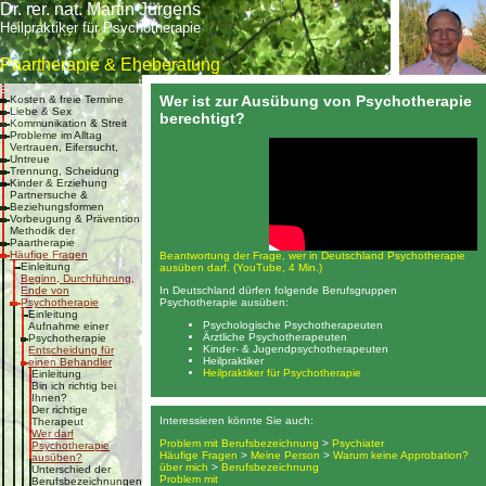
Dr. rer. nat. Martin Jürgens
Heilpraktiker für Psychotherapie
Paartherapie & Eheberatung
Wer ist zur Ausübung von Psychotherapie
Kosten & freie Termine
Liebe & Sex
berechtigt?
Kommunikation & Streit
Probleme im Alltag
Vertrauen, Eifersucht,
Untreue
Trennung, Scheidung
Kinder & Erziehung
Partnersuche &
Beziehungsformen
Vorbeugung & Prävention
Methodik der
Paartherapie
Häufige Fragen
Beantwortung der Frage, wer in Deutsch­land Psycho­therapie
Einleitung
ausüben darf. (YouTube, 4 Min.)
Beginn, Durchführung,
In Deutschland dürfen folgende Berufsgruppen
Ende von
Psychotherapie ausüben:
Psychotherapie
Einleitung
Psychologische Psychotherapeuten
Aufnahme einer
Ärztliche Psychotherapeuten
Psychotherapie
Kinder- & Jugendpsychotherapeuten
Entscheidung für
Heilpraktiker
einen Behandler
Heilpraktiker für Psychotherapie
Einleitung
Bin ich richtig bei
Ihnen?
Der richtige
Interessieren könnte Sie auch:
Therapeut
Wer darf
Problem mit Berufsbezeichnung
>
Psychiater
Psychotherapie
Häufige Fragen
>
Meine Person
>
Warum keine Approbation?
ausüben?
über mich
>
Berufsbezeichnung
Unterschied der
Problem mit
Berufsbezeichnungen