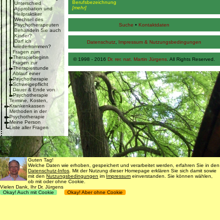
Berufsbezeichnung
Unterschied
[mehr]
Approbation und
Heilpraktiker
Wechsel des
Psychotherapeuten
Suche
•
Kontaktdaten
Behandeln Sie auch
Kinder?
Darf ich
Datenschutz
,
Impressum & Nutzungsbedingungen
wiederkommen?
Fragen zum
Therapiebeginn
© 1998 - 2016
Dr. rer. nat. Martin Jürgens
. All Rights Reserved.
Fragen zur
Therapiestunde
Ablauf einer
Psychotherapie
Schweigepflicht
Dauer & Ende von
Psychotherapie
Termine, Kosten,
Krankenkassen
Methoden in der
Psychotherapie
Meine Person
Liste aller Fragen
Guten Tag!
Welche Daten wie erhoben, gespeichert und verarbeitet werden, erfahren Sie in den
Datenschutz-Infos
. Mit der Nutzung dieser Homepage erklären Sie sich damit sowie
mit den
Nutzungsbedingungen
im
Impressum
einverstanden. Sie können wählen,
ob mit oder ohne Cookie.
Vielen Dank, Ihr Dr. Jürgens
Okay! Auch mit Cookie
Okay! Aber ohne Cookie