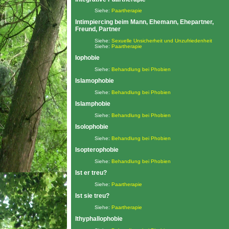
Siehe:
Paartherapie
Intimpiercing beim Mann, Ehemann, Ehepartner,
Freund, Partner
Siehe:
Sexuelle Unsicherheit und Unzufriedenheit
Siehe:
Paartherapie
Iophobie
Siehe:
Behandlung bei Phobien
Islamophobie
Siehe:
Behandlung bei Phobien
Islamphobie
Siehe:
Behandlung bei Phobien
Isolophobie
Siehe:
Behandlung bei Phobien
Isopterophobie
Siehe:
Behandlung bei Phobien
Ist er treu?
Siehe:
Paartherapie
Ist sie treu?
Siehe:
Paartherapie
Ithyphallophobie