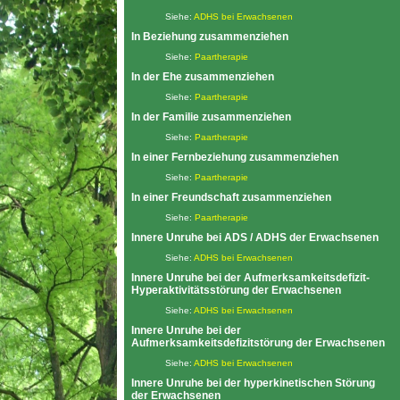
Siehe:
ADHS bei Erwachsenen
In Beziehung zusammenziehen
Siehe:
Paartherapie
In der Ehe zusammenziehen
Siehe:
Paartherapie
In der Familie zusammenziehen
Siehe:
Paartherapie
In einer Fernbeziehung zusammenziehen
Siehe:
Paartherapie
In einer Freundschaft zusammenziehen
Siehe:
Paartherapie
Innere Unruhe bei ADS / ADHS der Erwachsenen
Siehe:
ADHS bei Erwachsenen
Innere Unruhe bei der Aufmerksamkeitsdefizit-
Hyperaktivitätsstörung der Erwachsenen
Siehe:
ADHS bei Erwachsenen
Innere Unruhe bei der
Aufmerksamkeitsdefizitstörung der Erwachsenen
Siehe:
ADHS bei Erwachsenen
Innere Unruhe bei der hyperkinetischen Störung
der Erwachsenen