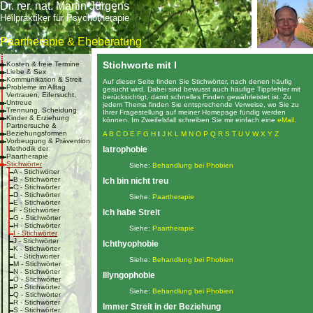
Dr. rer. nat. Martin Jürgens
Heilpraktiker für Psychotherapie
Paartherapie & Eheberatung
Stichworte mit I
Kosten & freie Termine
Liebe & Sex
Kommunikation & Streit
Auf dieser Seite finden Sie Stichwörter, nach denen häufig
Probleme im Alltag
gesucht wird. Dabei sind bewusst auch häufige Tippfehler mit
Vertrauen, Eifersucht,
berücksichtigt, damit schnelles Finden gewährleistet ist. Zu
Untreue
jedem Thema finden Sie entsprechende Verweise, wo Sie zu
Trennung, Scheidung
Ihrer Fragestellung auf meiner Homepage fündig werden
Kinder & Erziehung
können. Im Zweifelsfall schreiben Sie mir einfach eine
eMail
.
Partnersuche &
Beziehungsformen
A
B
C
D
E
F
G
H
I
J
K
L
M
N
O
P
Q
R
S
T
U
V
W
X
Y
Z
Vorbeugung & Prävention
Methodik der
Iatrophobie
Paartherapie
Stichwörter
Siehe:
Behandlung bei Phobien
A - Stichwörter
B - Stichwörter
Ich bin nicht treu
C - Stichwörter
D - Stichwörter
Siehe:
Paartherapie
E - Stichwörter
F - Stichwörter
Ich habe Streit
G - Stichwörter
H - Stichwörter
Siehe:
Paartherapie
I - Stichwörter
J - Stichwörter
Ichthyophobie
K - Stichwörter
L - Stichwörter
Siehe:
Behandlung bei Phobien
M - Stichwörter
N - Stichwörter
Illyngophobie
O - Stichwörter
P - Stichwörter
Siehe:
Behandlung bei Phobien
Q - Stichwörter
R - Stichwörter
Immer Streit in der Beziehung
S - Stichwörter