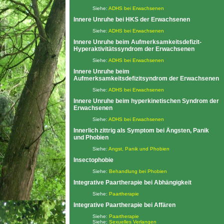
Siehe:
ADHS bei Erwachsenen
Innere Unruhe bei HKS der Erwachsenen
Siehe:
ADHS bei Erwachsenen
Innere Unruhe beim Aufmerksamkeitsdefizit-
Hyperaktivitätssyndrom der Erwachsenen
Siehe:
ADHS bei Erwachsenen
Innere Unruhe beim
Aufmerksamkeitsdefizitsyndrom der Erwachsenen
Siehe:
ADHS bei Erwachsenen
Innere Unruhe beim hyperkinetischen Syndrom der
Erwachsenen
Siehe:
ADHS bei Erwachsenen
Innerlich zittrig als Symptom bei Ängsten, Panik
und Phobien
Siehe:
Angst, Panik und Phobien
Insectophobie
Siehe:
Behandlung bei Phobien
Integrative Paartherapie bei Abhängigkeit
Siehe:
Paartherapie
Integrative Paartherapie bei Affären
Siehe:
Paartherapie
Siehe:
Sexuelles Verlangen