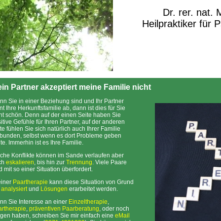
Dr. rer. nat.
Heilpraktiker für 
in Partner akzeptiert meine Familie nicht
n Sie in einer Beziehung sind und Ihr Partner
nt Ihre Herkunftsfamilie ab, dann ist dies für Sie
ht schön. Denn auf der einen Seite haben Sie
itive Gefühle für Ihren Partner, auf der anderen
te fühlen Sie sich natürlich auch Ihrer Familie
bunden, selbst wenn es dort Probleme geben
lte. Immerhin ist es Ihre Familie.
che Konflikte können im Sande verlaufen aber
ch
eskalieren
, bis hin zur
Trennung
. Viele Paare
d mit so einer Situation überfordert.
einer
Paartherapie
kann diese Situation von Grund
f
analysiert
und
Lösungen
erarbeitet werden.
n Sie Interesse an einer
Einzeltherapie
,
rtherapie
,
präventiven Paarberatung
, oder noch
gen haben, schreiben Sie mir einfach eine
eMail