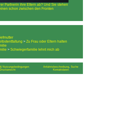
hrer Partnerin ihre Eltern ab? Und Sie stehen
inen schon zwischen den Fronten
tiefmutter
elbstentfaltung
>
Zu Frau oder Eltern halten
ilie
ilie
>
Schwiegerfamilie lehnt mich ab
& Nutzungsbedingungen
Anfahrtsbeschreibung
,
Suche
Druckansicht
Kontaktdaten