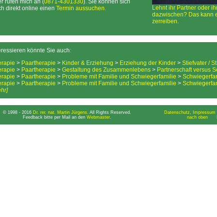
r rufen mich an (
0871-4301330
). Sie können sich
Lehnt ihr Partner oder i
h direkt online einen
Termin aussuchen
.
dazwischen? Das kann e
zerreiben.
eressieren könnte Sie auch:
erapie
>
Paartherapie
>
Kinder & Erziehung
>
Erziehung der Kinder
>
Stiefvater / S
erapie
>
Paartherapie
>
Gestaltung des Zusammenlebens
>
Partnerschaft versus S
erapie
>
Paartherapie
>
Probleme mit Familie und Schwiegerfamilie
>
Schwiegerfam
erapie
>
Paartherapie
>
Probleme mit Familie und Schwiegerfamilie
>
Schwiegerfam
hr]
© 1998 - 2016
Dr. rer. nat. Martin Jürgens
. All Rights Reserved.
Datenschutz
,
Impressum 
Feedback bitte per Mail an den
Webmaster
.
nach oben