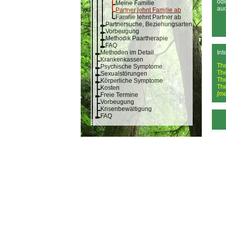
ode
Meine Familie
auc
Partner lehnt Familie ab
Familie lehnt Partner ab
Partnersuche, Beziehungsarten
Vorbeugung
Methodik Paartherapie
FAQ
Methoden im Detail
Int
Krankenkassen
Th
Psychische Symptome
Th
Sexualstörungen
Th
Körperliche Symptome
Th
Kosten
[me
Freie Termine
Vorbeugung
Krisenbewältigung
FAQ