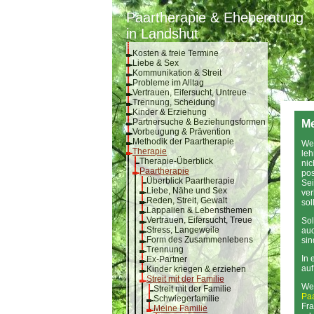
Paartherapie & Eheberatung
in Landshut
Kosten & freie Termine
Liebe & Sex
Kommunikation & Streit
Probleme im Alltag
Vertrauen, Eifersucht, Untreue
Trennung, Scheidung
Kinder & Erziehung
Partnersuche & Beziehungsformen
Me
Vorbeugung & Prävention
Methodik der Paartherapie
Wen
Therapie
leh
Therapie-Überblick
nic
Paartherapie
pos
Überblick Paartherapie
Sei
Liebe, Nähe und Sex
ver
Reden, Streit, Gewalt
sol
Lappalien & Lebensthemen
Vertrauen, Eifersucht, Treue
Sol
Stress, Langeweile
au
Form des Zusammenlebens
sin
Trennung
In 
Ex-Partner
au
Kinder kriegen & erziehen
Streit mit der Familie
Wen
Streit mit der Familie
Paa
Schwiegerfamilie
Fra
Meine Familie