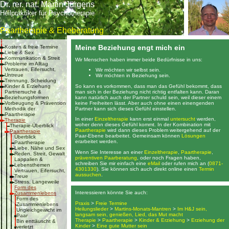
Dr. rer. nat. Martin Jürgens
Heilpraktiker für Psychotherapie
Paartherapie & Eheberatung
Meine Beziehung engt mich ein
Kosten & freie Termine
Liebe & Sex
Kommunikation & Streit
Wir Menschen haben immer beide Bedürfnisse in uns:
Probleme im Alltag
Vertrauen, Eifersucht,
Wir möchten wir selbst sein.
Untreue
Wir möchten in Beziehung sein.
Trennung, Scheidung
So kann es vorkommen, dass man das Gefühl bekommt, dass
Kinder & Erziehung
man sich in der Beziehung nicht richtig entfalten kann. Daran
Partnersuche &
kann natürlich auch der Partner schuld sein, weil dieser einem
Beziehungsformen
keine Freiheiten lässt. Aber auch ohne einen einengenden
Vorbeugung & Prävention
Partner kann sich dieses Gefühl einstellen.
Methodik der
Paartherapie
In einer
Einzeltherapie
kann erst einmal
untersucht
werden,
Therapie
woher denn dieses Gefühl kommt. In der Kombination mit
Therapie-Überblick
Paartherapie
wird dann dieses Problem weitergehend auf der
Paartherapie
Paar-Ebene bearbeitet. Gemeinsam können
Lösungen
Überblick
erarbeitet werden.
Paartherapie
Liebe, Nähe und Sex
Wenn Sie Interesse an einer
Einzeltherapie
,
Paartherapie
,
Reden, Streit, Gewalt
präventiven Paarberatung
, oder noch Fragen haben,
Lappalien &
schreiben Sie mir einfach eine
eMail
oder rufen mich an (
0871-
Lebensthemen
4301330
). Sie können sich auch direkt online einen
Termin
Vertrauen, Eifersucht,
aussuchen
.
Treue
Stress, Langeweile
Form des
Interessieren könnte Sie auch:
Zusammenlebens
Form des
Praxis
>
Freie Termine
Zusammenlebens
Heilungslieder
>
Martins-Monats-Mantren
>
Im H&J sein,
Ungleichgewicht im
langsam sein, genießen, Lied, das Mut macht
Paar
Therapie
>
Paartherapie
>
Kinder & Erziehung
>
Erziehung der
Bin enttäuscht &
Kinder
>
Eine gute Mutter sein
verletzt