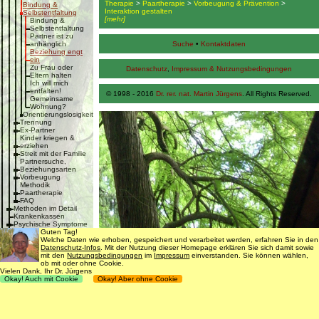
Therapie
>
Paartherapie
>
Vorbeugung & Prävention
>
Bindung &
Interaktion gestalten
Selbstentfaltung
[mehr]
Bindung &
Selbstentfaltung
Partner ist zu
anhänglich
Suche
•
Kontaktdaten
Beziehung engt
ein
Zu Frau oder
Datenschutz
,
Impressum & Nutzungsbedingungen
Eltern halten
Ich will mich
entfalten!
© 1998 - 2016
Dr. rer. nat. Martin Jürgens
. All Rights Reserved.
Gemeinsame
Wohnung?
Orientierungslosigkeit
Trennung
Ex-Partner
Kinder kriegen &
erziehen
Streit mit der Familie
Partnersuche,
Beziehungsarten
Vorbeugung
Methodik
Paartherapie
FAQ
Methoden im Detail
Krankenkassen
Psychische Symptome
Sexualstörungen
Guten Tag!
Körperliche Symptome
Welche Daten wie erhoben, gespeichert und verarbeitet werden, erfahren Sie in den
Kosten
Datenschutz-Infos
. Mit der Nutzung dieser Homepage erklären Sie sich damit sowie
Freie Termine
mit den
Nutzungsbedingungen
im
Impressum
einverstanden. Sie können wählen,
Vorbeugung
ob mit oder ohne Cookie.
Vielen Dank, Ihr Dr. Jürgens
Krisenbewältigung
Okay! Auch mit Cookie
FAQ
Okay! Aber ohne Cookie