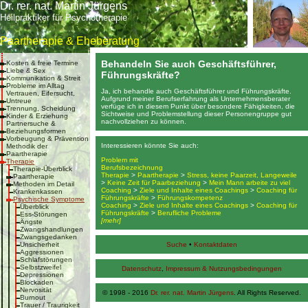
Dr. rer. nat. Martin Jürgens
Heilpraktiker für Psychotherapie
Paartherapie & Eheberatung
Behandeln Sie auch Geschäftsführer,
Kosten & freie Termine
Liebe & Sex
Führungskräfte?
Kommunikation & Streit
Probleme im Alltag
Ja, ich behandle auch Geschäftsführer und Führungskräfte.
Vertrauen, Eifersucht,
Aufgrund meiner Berufserfahrung als Unternehmensberater
Untreue
verfüge ich in diesem Punkt über besondere Fähigkeiten, die
Trennung, Scheidung
Sichtweise und Problemstellung dieser Personengruppe gut
Kinder & Erziehung
nachvollziehen zu können.
Partnersuche &
Beziehungsformen
Vorbeugung & Prävention
Interessieren könnte Sie auch:
Methodik der
Paartherapie
Problem mit
Therapie
Berufsbezeichnung
Therapie-Überblick
Therapie
>
Paartherapie
>
Stress, keine Paarzeit, Langeweile
Paartherapie
>
Keine Zeit für Paarbeziehung
>
Mein Mann arbeite zu viel
Methoden im Detail
Coaching
>
Ziele und Inhalte eines Coachings
>
Coaching für
Krankenkassen
Führungskräfte
>
Führungskompetenz
Psychische Symptome
Coaching
>
Ziele und Inhalte eines Coachings
>
Coaching für
Überblick
Führungskräfte
>
Berufliche Probleme
Ess-Störungen
[mehr]
Ängste
Zwangshandlungen
Zwangsgedanken
Unsicherheit
Suche
•
Kontaktdaten
Aggressionen
Schlafstörungen
Selbstzweifel
Datenschutz
,
Impressum & Nutzungsbedingungen
Depressionen
Blockaden
Nervosität
© 1998 - 2016
Dr. rer. nat. Martin Jürgens
. All Rights Reserved.
Burnout
Trauer / Traurigkeit