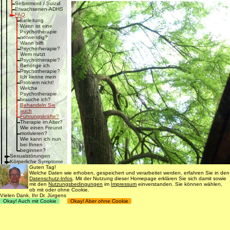
Selbstmord / Suizid
Erwachsenen-ADHS
FAQ
Einleitung
Wann ist eine
Psychotherapie
notwendig?
Wann hilft
Psychotherapie?
Wem nutzt
Psychotherapie?
Benötige ich
Psychotherapie?
Ich kenne mein
Problem nicht!
Welche
Psychotherapie
brauche ich?
Behandeln Sie
auch
Führungskräfte?
Therapie im Alter?
Wie einen Freund
motivieren?
Wie kann ich nun
bei Ihnen
beginnen?
Sexualstörungen
Körperliche Symptome
Kosten
Guten Tag!
Freie Termine
Welche Daten wie erhoben, gespeichert und verarbeitet werden, erfahren Sie in den
Vorbeugung
Datenschutz-Infos
. Mit der Nutzung dieser Homepage erklären Sie sich damit sowie
Krisenbewältigung
mit den
Nutzungsbedingungen
im
Impressum
einverstanden. Sie können wählen,
FAQ
ob mit oder ohne Cookie.
Vielen Dank, Ihr Dr. Jürgens
Okay! Auch mit Cookie
Okay! Aber ohne Cookie