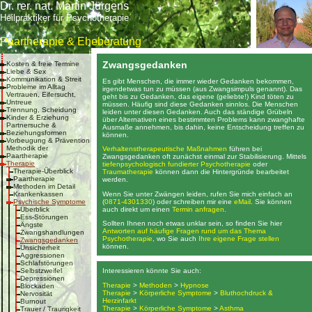
Dr. rer. nat. Martin Jürgens
Heilpraktiker für Psychotherapie
Paartherapie & Eheberatung
Zwangsgedanken
Kosten & freie Termine
Liebe & Sex
Kommunikation & Streit
Es gibt Menschen, die immer wieder Gedanken bekommen,
Probleme im Alltag
irgendetwas tun zu müssen (aus Zwangsimpuls genannt). Das
Vertrauen, Eifersucht,
geht bis zu Gedanken, das eigene (geliebte!) Kind töten zu
Untreue
müssen. Häufig sind diese Gedanken sinnlos. Die Menschen
Trennung, Scheidung
leiden unter diesen Gedanken. Auch das ständige Grübeln
Kinder & Erziehung
über Alternativen eines bestimmten Problems kann zwanghafte
Partnersuche &
Ausmaße annehmen, bis dahin, keine Entscheidung treffen zu
Beziehungsformen
können.
Vorbeugung & Prävention
Methodik der
Verhaltenstherapeutische Maßnahmen
führen bei
Paartherapie
Zwangsgedanken oft zunächst einmal zur Stabilisierung. Mittels
Therapie
tiefenpsychologisch fundierter Psychotherapie
oder
Therapie-Überblick
Traumatherapie
können dann die Hintergründe bearbeitet
Paartherapie
werden.
Methoden im Detail
Wenn Sie unter Zwängen leiden, rufen Sie mich einfach an
Krankenkassen
(
0871-4301330
) oder schreiben mir eine
eMail
. Sie können
Psychische Symptome
auch direkt um einen
Termin anfragen
.
Überblick
Ess-Störungen
Sollten Ihnen noch etwas unklar sein, so finden Sie hier
Ängste
Antworten auf häufige Fragen rund um das Thema
Zwangshandlungen
Psychotherapie
, wo Sie auch
Ihre eigene Frage stellen
Zwangsgedanken
können.
Unsicherheit
Aggressionen
Schlafstörungen
Selbstzweifel
Interessieren könnte Sie auch:
Depressionen
Therapie
>
Methoden
>
Hypnose
Blockaden
Therapie
>
Körperliche Symptome
>
Bluthochdruck &
Nervosität
Herzinfarkt
Burnout
Therapie
>
Körperliche Symptome
>
Asthma
Trauer / Traurigkeit