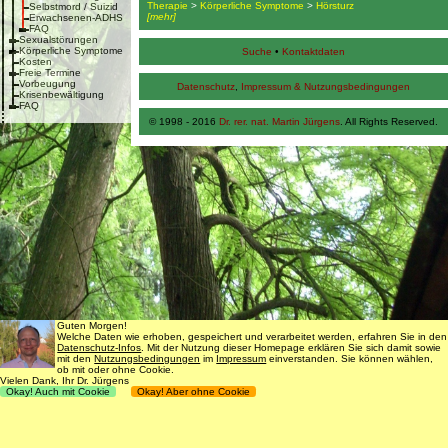
Therapie
>
Körperliche Symptome
>
Hörsturz
Selbstmord / Suizid
[mehr]
Erwachsenen-ADHS
FAQ
Sexualstörungen
Körperliche Symptome
Suche
•
Kontaktdaten
Kosten
Freie Termine
Vorbeugung
Datenschutz
,
Impressum & Nutzungsbedingungen
Krisenbewältigung
FAQ
© 1998 - 2016
Dr. rer. nat. Martin Jürgens
. All Rights Reserved.
Guten Morgen!
Welche Daten wie erhoben, gespeichert und verarbeitet werden, erfahren Sie in den
Datenschutz-Infos
. Mit der Nutzung dieser Homepage erklären Sie sich damit sowie
mit den
Nutzungsbedingungen
im
Impressum
einverstanden. Sie können wählen,
ob mit oder ohne Cookie.
Vielen Dank, Ihr Dr. Jürgens
Okay! Auch mit Cookie
Okay! Aber ohne Cookie