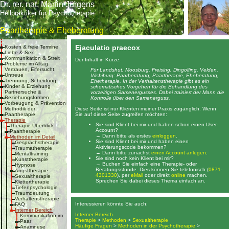
Dr. rer. nat. Martin Jürgens
Heilpraktiker für Psychotherapie
Paartherapie & Eheberatung
Ejaculatio praecox
Kosten & freie Termine
Liebe & Sex
Kommunikation & Streit
Der Inhalt in Kürze:
Probleme im Alltag
Vertrauen, Eifersucht,
Für Landshut, Moosburg, Freising, Dingolfing, Velden,
Untreue
Vilsbiburg: Paarberatung, Paartherapie, Eheberatung,
Trennung, Scheidung
Ehetherapie. In der Verhaltenstherapie gibt es ein
Kinder & Erziehung
schematisches Vorgehen für die Behandlung des
Partnersuche &
vorzeitigen Samenergusses. Dabei trainiert der Mann die
Beziehungsformen
Kontrolle über den Samenerguss.
Vorbeugung & Prävention
Diese Seite ist nur Klienten meiner Praxis zugänglich. Wenn
Methodik der
Sie auf diese Seite zugreifen möchten:
Paartherapie
Therapie
Sie sind Klient bei mir und haben schon einen User-
Therapie-Überblick
Account?
Paartherapie
→ Dann bitte als erstes
einloggen
.
Methoden im Detail
Sie sind Klient bei mir und haben einen
Gesprächstherapie
Aktivierungscode bekommen?
Traumatherapie
→ Dann bitte zunächst
einen Account anlegen
.
Mentaltraining
Sie sind noch kein Klient bei mir?
Kunsttherapie
→ Buchen Sie einfach eine Therapie- oder
Hypnose
Beratungsstunde. Dies können Sie telefonisch (
0871-
Angsttherapie
4301330
), per
eMail
oder direkt
online
machen.
Sexualtherapie
Sprechen Sie dabei dieses Thema einfach an.
Klettertherapie
Tiefenpsychologie
Traumdeutung
Verhaltenstherapie
Interessieren könnte Sie auch:
FAQ
Interner Bereich
Interner Bereich
Kommunikation im
Therapie
>
Methoden
>
Sexualtherapie
Paar
Häufige Fragen
>
Methoden in der Psychotherapie
>
Anamnese