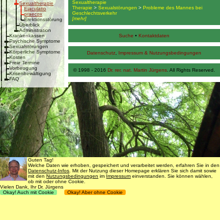
Sexualtherapie
Sexualtherapie
Therapie
>
Sexualstörungen
>
Probleme des Mannes bei
Ejaculatio
Geschlechtsverkehr
praecox
[mehr]
Erektionsstörung
Überblick
Administration
Krankenkassen
Suche
•
Kontaktdaten
Psychische Symptome
Sexualstörungen
Körperliche Symptome
Datenschutz
,
Impressum & Nutzungsbedingungen
Kosten
Freie Termine
Vorbeugung
© 1998 - 2016
Dr. rer. nat. Martin Jürgens
. All Rights Reserved.
Krisenbewältigung
FAQ
Guten Tag!
Welche Daten wie erhoben, gespeichert und verarbeitet werden, erfahren Sie in den
Datenschutz-Infos
. Mit der Nutzung dieser Homepage erklären Sie sich damit sowie
mit den
Nutzungsbedingungen
im
Impressum
einverstanden. Sie können wählen,
ob mit oder ohne Cookie.
Vielen Dank, Ihr Dr. Jürgens
Okay! Auch mit Cookie
Okay! Aber ohne Cookie