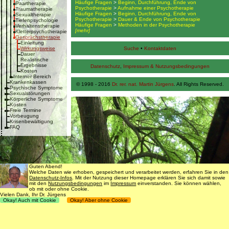
Häufige Fragen
>
Beginn, Durchführung, Ende von
Paartherapie
Psychotherapie
>
Aufnahme einer Psychotherapie
Traumatherapie
Häufige Fragen
>
Beginn, Durchführung, Ende von
Sexualtherapie
Psychotherapie
>
Dauer & Ende von Psychotherapie
Tiefenpsychologie
Häufige Fragen
>
Methoden in der Psychotherapie
Verhaltenstherapie
[mehr]
Kletterpsychotherapie
Gesprächstherapie
Einleitung
Wirkungsweise
Suche
•
Kontaktdaten
Dauer
Realistische
Ergebnisse
Datenschutz
,
Impressum & Nutzungsbedingungen
Kosten
Interner Bereich
Krankenkassen
© 1998 - 2016
Dr. rer. nat. Martin Jürgens
. All Rights Reserved.
Psychische Symptome
Sexualstörungen
Körperliche Symptome
Kosten
Freie Termine
Vorbeugung
Krisenbewältigung
FAQ
Guten Abend!
Welche Daten wie erhoben, gespeichert und verarbeitet werden, erfahren Sie in den
Datenschutz-Infos
. Mit der Nutzung dieser Homepage erklären Sie sich damit sowie
mit den
Nutzungsbedingungen
im
Impressum
einverstanden. Sie können wählen,
ob mit oder ohne Cookie.
Vielen Dank, Ihr Dr. Jürgens
Okay! Auch mit Cookie
Okay! Aber ohne Cookie