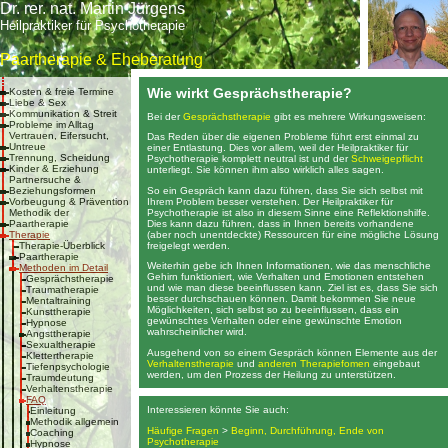
Dr. rer. nat. Martin Jürgens
Heilpraktiker für Psychotherapie
Paartherapie & Eheberatung
Wie wirkt Gesprächstherapie?
Kosten & freie Termine
Liebe & Sex
Kommunikation & Streit
Bei der
Gesprächstherapie
gibt es mehrere Wirkungsweisen:
Probleme im Alltag
Vertrauen, Eifersucht,
Das Reden über die eigenen Probleme führt erst einmal zu
Untreue
einer Entlastung. Dies vor allem, weil der Heilpraktiker für
Trennung, Scheidung
Psychotherapie komplett neutral ist und der
Schweigepflicht
Kinder & Erziehung
unterliegt. Sie können ihm also wirklich alles sagen.
Partnersuche &
So ein Gespräch kann dazu führen, dass Sie sich selbst mit
Beziehungsformen
Ihrem Problem besser verstehen. Der Heilpraktiker für
Vorbeugung & Prävention
Psychotherapie ist also in diesem Sinne eine Reflektionshilfe.
Methodik der
Dies kann dazu führen, dass in Ihnen bereits vorhandene
Paartherapie
(aber noch unentdeckte) Ressourcen für eine mögliche Lösung
Therapie
freigelegt werden.
Therapie-Überblick
Paartherapie
Weiterhin gebe ich Ihnen Informationen, wie das menschliche
Methoden im Detail
Gehirn funktioniert, wie Verhalten und Emotionen entstehen
Gesprächstherapie
und wie man diese beeinflussen kann. Ziel ist es, dass Sie sich
Traumatherapie
besser durchschauen können. Damit bekommen Sie neue
Mentaltraining
Möglichkeiten, sich selbst so zu beeinflussen, dass ein
Kunsttherapie
gewünschtes Verhalten oder eine gewünschte Emotion
Hypnose
wahrscheinlicher wird.
Angsttherapie
Sexualtherapie
Ausgehend von so einem Gespräch können Elemente aus der
Klettertherapie
Verhaltenstherapie
und
anderen Therapiefomen
eingebaut
Tiefenpsychologie
werden, um den Prozess der Heilung zu unterstützen.
Traumdeutung
Verhaltenstherapie
FAQ
Interessieren könnte Sie auch:
Einleitung
Methodik allgemein
Häufige Fragen
>
Beginn, Durchführung, Ende von
Coaching
Psychotherapie
Hypnose