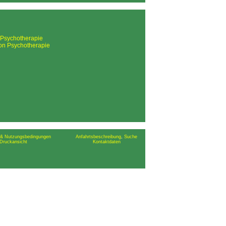
 Psychotherapie
on Psychotherapie
& Nutzungsbedingungen
Anfahrtsbeschreibung
,
Suche
Druckansicht
Kontaktdaten