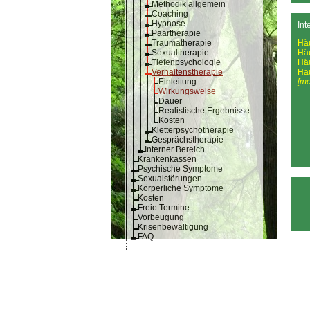
Methodik allgemein
Coaching
Hypnose
Int
Paartherapie
Traumatherapie
Hä
Sexualtherapie
Hä
Tiefenpsychologie
Hä
Verhaltenstherapie
Hä
Einleitung
[me
Wirkungsweise
Dauer
Realistische Ergebnisse
Kosten
Kletterpsychotherapie
Gesprächstherapie
Interner Bereich
Krankenkassen
Psychische Symptome
Sexualstörungen
Körperliche Symptome
Kosten
Freie Termine
Vorbeugung
Krisenbewältigung
FAQ