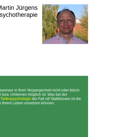
 Martin Jürgens
Psychotherapie
eisen in Ihrer Vergangenheit nicht oder falsch
 bzw. Umlernen möglich ist. Was bei der
r
Tiefenpsychologie
der Fall ist! Stattdessen ist die
in Ihrem Leben umsetzen können.