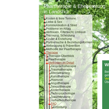
Paartherapie & Eheberatung
in Landshut
Kosten & freie Termine
Liebe & Sex
Kommunikation & Streit
Probleme im Alltag
Vertrauen, Eifersucht, Untreue
Trennung, Scheidung
Kinder & Erziehung
Partnersuche & Beziehungsformen
Vorbeugung & Prävention
Methodik der Paartherapie
Therapie
Therapie-Überblick
Paartherapie
Methoden im Detail
Wi
Gesprächstherapie
Traumatherapie
Bei
Mentaltraining
gel
Kunsttherapie
Ver
Hypnose
Übe
Angsttherapie
Sexualtherapie
Klettertherapie
Tiefenpsychologie
Traumdeutung
Verhaltenstherapie
FAQ
Einleitung