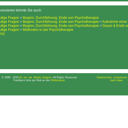
eressieren könnte Sie auch:
ufige Fragen
>
Beginn, Durchführung, Ende von Psychotherapie
ufige Fragen
>
Beginn, Durchführung, Ende von Psychotherapie
>
Aufnahme einer
ufige Fragen
>
Beginn, Durchführung, Ende von Psychotherapie
>
Dauer & Ende v
ufige Fragen
>
Methoden in der Psychotherapie
hr]
© 1998 - 2016
Dr. rer. nat. Martin Jürgens
. All Rights Reserved.
Datenschutz
,
Impressum 
Feedback bitte per Mail an den
Webmaster
.
nach oben