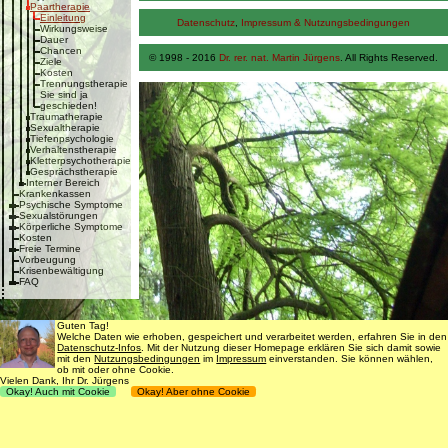
Paartherapie
Einleitung
Datenschutz
,
Impressum & Nutzungsbedingungen
Wirkungsweise
Dauer
Chancen
© 1998 - 2016
Dr. rer. nat. Martin Jürgens
. All Rights Reserved.
Ziele
Kosten
Trennungstherapie
Sie sind ja
geschieden!
Traumatherapie
Sexualtherapie
Tiefenpsychologie
Verhaltenstherapie
Kletterpsychotherapie
Gesprächstherapie
Interner Bereich
Krankenkassen
Psychische Symptome
Sexualstörungen
Körperliche Symptome
Kosten
Freie Termine
Vorbeugung
Krisenbewältigung
FAQ
Guten Tag!
Welche Daten wie erhoben, gespeichert und verarbeitet werden, erfahren Sie in den
Datenschutz-Infos
. Mit der Nutzung dieser Homepage erklären Sie sich damit sowie
mit den
Nutzungsbedingungen
im
Impressum
einverstanden. Sie können wählen,
ob mit oder ohne Cookie.
Vielen Dank, Ihr Dr. Jürgens
Okay! Auch mit Cookie
Okay! Aber ohne Cookie