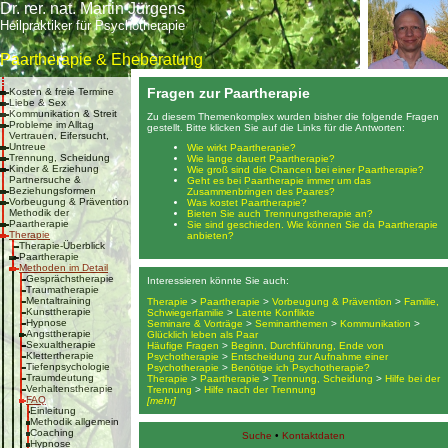
Dr. rer. nat. Martin Jürgens
Heilpraktiker für Psychotherapie
Paartherapie & Eheberatung
Fragen zur Paartherapie
Kosten & freie Termine
Liebe & Sex
Kommunikation & Streit
Zu diesem Themenkomplex wurden bisher die folgende Fragen
Probleme im Alltag
gestellt. Bitte klicken Sie auf die Links für die Antworten:
Vertrauen, Eifersucht,
Untreue
Wie wirkt Paartherapie?
Trennung, Scheidung
Wie lange dauert Paartherapie?
Kinder & Erziehung
Wie groß sind die Chancen bei einer Paartherapie?
Partnersuche &
Geht es bei Paartherapie immer um das
Beziehungsformen
Zusammenbringen des Paares?
Vorbeugung & Prävention
Was kostet Paartherapie?
Methodik der
Bieten Sie auch Trennungstherapie an?
Paartherapie
Sie sind geschieden. Wie können Sie da Paartherapie
Therapie
anbieten?
Therapie-Überblick
Paartherapie
Methoden im Detail
Gesprächstherapie
Interessieren könnte Sie auch:
Traumatherapie
Mentaltraining
Therapie
>
Paartherapie
>
Vorbeugung & Prävention
>
Familie,
Kunsttherapie
Schwiegerfamilie
>
Latente Konflikte
Hypnose
Seminare & Vorträge
>
Seminarthemen
>
Kommunikation
>
Angsttherapie
Glücklich leben als Paar
Sexualtherapie
Häufige Fragen
>
Beginn, Durchführung, Ende von
Klettertherapie
Psychotherapie
>
Entscheidung zur Aufnahme einer
Tiefenpsychologie
Psychotherapie
>
Benötige ich Psychotherapie?
Traumdeutung
Therapie
>
Paartherapie
>
Trennung, Scheidung
>
Hilfe bei der
Verhaltenstherapie
Trennung
>
Hilfe nach der Trennung
FAQ
[mehr]
Einleitung
Methodik allgemein
Coaching
Suche
•
Kontaktdaten
Hypnose