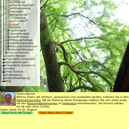
Einleitung
Was ist Hypnose?
Wirkungsweise
Komplett
weggetreten?
Erinnerung
vorhanden?
Dauer
Kosten
Paartherapie
Traumatherapie
Sexualtherapie
Tiefenpsychologie
Verhaltenstherapie
Kletterpsychotherapie
Gesprächstherapie
Interner Bereich
Krankenkassen
Psychische Symptome
Sexualstörungen
Körperliche Symptome
Kosten
Freie Termine
Vorbeugung
Krisenbewältigung
FAQ
Guten Abend!
Welche Daten wie erhoben, gespeichert und verarbeitet werden, erfahren Sie in den
Datenschutz-Infos
. Mit der Nutzung dieser Homepage erklären Sie sich damit sowie
mit den
Nutzungsbedingungen
im
Impressum
einverstanden. Sie können wählen,
ob mit oder ohne Cookie.
Vielen Dank, Ihr Dr. Jürgens
Okay! Auch mit Cookie
Okay! Aber ohne Cookie