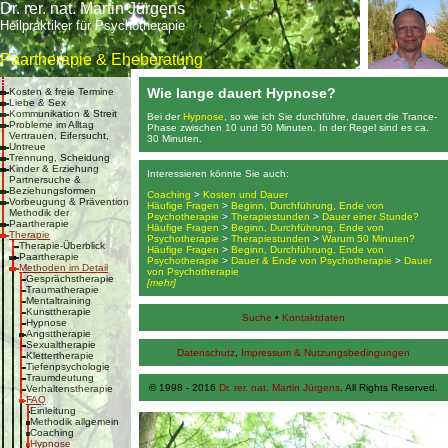
Dr. rer. nat. Martin Jürgens
Heilpraktiker für Psychotherapie
Paartherapie & Eheberatung
Wie lange dauert Hypnose?
Kosten & freie Termine
Liebe & Sex
Kommunikation & Streit
Bei der
Hypnose
, so wie ich Sie durchführe, dauert die Trance-
Probleme im Alltag
Phase zwischen 10 und 50 Minuten. In der Regel sind es ca.
Vertrauen, Eifersucht,
30 Minuten.
Untreue
Trennung, Scheidung
Kinder & Erziehung
Interessieren könnte Sie auch:
Partnersuche &
Beziehungsformen
Coaching
>
Kosten und Dauer
Vorbeugung & Prävention
Häufige Fragen
>
Beginn, Durchführung, Ende von
Methodik der
Psychotherapie
>
Therapiestunden
>
Dauer einer Stunde?
Paartherapie
Häufige Fragen
>
Beginn, Durchführung, Ende von
Therapie
Psychotherapie
>
Therapiestunden
>
Warum 50 Minuten?
Therapie-Überblick
Häufige Fragen
>
Beginn, Durchführung, Ende von
Paartherapie
Psychotherapie
>
Dauer & Ende von Psychotherapie
>
Dauer
Methoden im Detail
von Psychotherapie
Gesprächstherapie
[mehr]
Traumatherapie
Mentaltraining
Kunsttherapie
Suche
•
Kontaktdaten
Hypnose
Angsttherapie
Sexualtherapie
Datenschutz
,
Impressum & Nutzungsbedingungen
Klettertherapie
Tiefenpsychologie
Traumdeutung
© 1998 - 2016
Dr. rer. nat. Martin Jürgens
. All Rights Reserved.
Verhaltenstherapie
FAQ
Einleitung
Methodik allgemein
Coaching
Hypnose