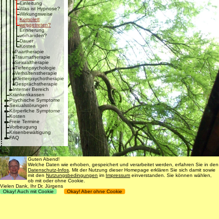
Einleitung
Was ist Hypnose?
Wirkungsweise
Komplett
weggetreten?
Erinnerung
vorhanden?
Dauer
Kosten
Paartherapie
Traumatherapie
Sexualtherapie
Tiefenpsychologie
Verhaltenstherapie
Kletterpsychotherapie
Gesprächstherapie
Interner Bereich
Krankenkassen
Psychische Symptome
Sexualstörungen
Körperliche Symptome
Kosten
Freie Termine
Vorbeugung
Krisenbewältigung
FAQ
Guten Abend!
Welche Daten wie erhoben, gespeichert und verarbeitet werden, erfahren Sie in den
Datenschutz-Infos
. Mit der Nutzung dieser Homepage erklären Sie sich damit sowie
mit den
Nutzungsbedingungen
im
Impressum
einverstanden. Sie können wählen,
ob mit oder ohne Cookie.
Vielen Dank, Ihr Dr. Jürgens
Okay! Auch mit Cookie
Okay! Aber ohne Cookie