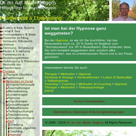
Dr. rer. nat. Martin Jürgens
Heilpraktiker für Psychotherapie
Paartherapie & Eheberatung
Ist man bei der Hypnose ganz
Kosten & freie Termine
Liebe & Sex
weggetreten?
Kommunikation & Streit
Probleme im Alltag
Bei der
Hypnose
, so wie ich Sie durchführe, hat das
Vertrauen, Eifersucht,
Bewusstsein noch ca. 20 % Stärke im Vergleich zum
Untreue
"Normalzustand" (ca. 95 % Bewußtsein). Dies bedeutet, dass
Trennung, Scheidung
Sie nicht komplett weggetreten sind, sondern alles
Kinder & Erziehung
mitbekommen, was im unterbewussten Raum und in der Praxis
Partnersuche &
geschieht.
Beziehungsformen
Vorbeugung & Prävention
Methodik der
Interessieren könnte Sie auch:
Paartherapie
Therapie
Therapie
>
Methoden
>
Hypnose
Therapie-Überblick
Seminare & Vorträge
>
Seminarthemen
>
Leben & Spiritualität
Paartherapie
>
Selbsthypnose
Methoden im Detail
Coaching
>
Coaching
>
Methoden im Coaching
>
Hypnose
Gesprächstherapie
Therapie
>
Methoden
>
Tiefenpsychologie
Traumatherapie
[mehr]
Mentaltraining
Kunsttherapie
Hypnose
Angsttherapie
Suche
•
Kontaktdaten
Sexualtherapie
Klettertherapie
Tiefenpsychologie
Datenschutz
,
Impressum & Nutzungsbedingungen
Traumdeutung
Verhaltenstherapie
FAQ
© 1998 - 2016
Dr. rer. nat. Martin Jürgens
. All Rights Reserved.
Einleitung
Methodik allgemein
Coaching
Hypnose